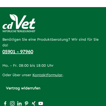
Benötigen Sie eine Produktberatung? Wir sind für Sie
da!
05901 - 97960
Mo. - Fr. 08:00 bis 18:00 Uhr
Oder über unser
Kontaktformular
.
Vertrag widerrufen
Besuche uns auf Facebook – öffnet in neuem Tab (extern
Schau auf Instagram vorbei – öffnet in neuem Tab (e
Vernetze dich mit uns auf LinkedIn – öffnet in n
Lass dich auf Pinterest inspirieren – öffnet 
Vernetze dich mit uns auf Xing – öffnet 
Sieh dir unsere Videos auf YouTube a