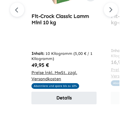
Fit-Crock Classic Lamm
Fit-Cr
Mini 10 kg
kg-sor
Inhalt:
2
Inhalt:
10 Kilogramm
(5,00 € / 1
Kilogra
Kilogramm)
Regulär
16,95 
Regulärer Preis:
49,95 €
Preise in
Preise inkl. MwSt. zzgl.
Versand
Versandkosten
Abonniere 
Abonniere und spare bis zu 10%
Details