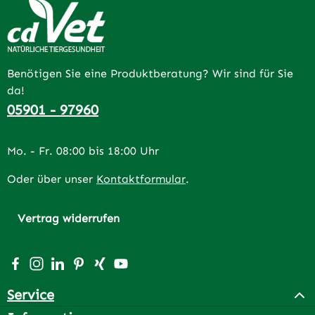
Benötigen Sie eine Produktberatung? Wir sind für Sie
da!
05901 - 97960
Mo. - Fr. 08:00 bis 18:00 Uhr
Oder über unser
Kontaktformular
.
Vertrag widerrufen
Besuche uns auf Facebook – öffnet in neuem Tab (extern
Schau auf Instagram vorbei – öffnet in neuem Tab (e
Vernetze dich mit uns auf LinkedIn – öffnet in n
Lass dich auf Pinterest inspirieren – öffnet 
Vernetze dich mit uns auf Xing – öffnet 
Sieh dir unsere Videos auf YouTube a
Service