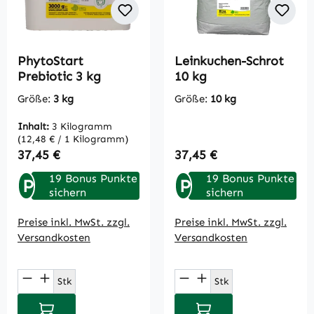
PhytoStart
Leinkuchen-Schrot
Prebiotic 3 kg
10 kg
Größe:
3 kg
Größe:
10 kg
Inhalt:
3 Kilogramm
(12,48 € / 1 Kilogramm)
Regulärer Preis:
Regulärer Preis:
37,45 €
37,45 €
19 Bonus Punkte
19 Bonus Punkte
P
P
sichern
sichern
Preise inkl. MwSt. zzgl.
Preise inkl. MwSt. zzgl.
Versandkosten
Versandkosten
Produkt Anzahl: Gib den gewünschten Wert
Produkt Anzahl: Gi
Stk
Stk
In den Warenkorb
In den Warenkorb