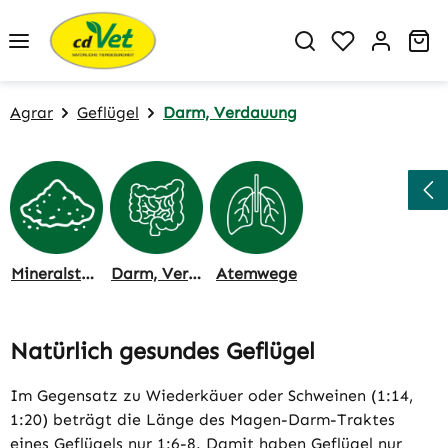
Zum Hauptinhalt springen
Du hast 0 P
Wa
Agrar
Geflügel
Darm, Verdauung
Mineralstoffe, Stoffwechsel
Darm, Verdauung
Atemwege
Natürlich gesundes Geflügel
Im Gegensatz zu Wiederkäuer oder Schweinen (1:14,
1:20) beträgt die Länge des Magen-Darm-Traktes
eines Geflügels nur 1:6-8. Damit haben Geflügel nur