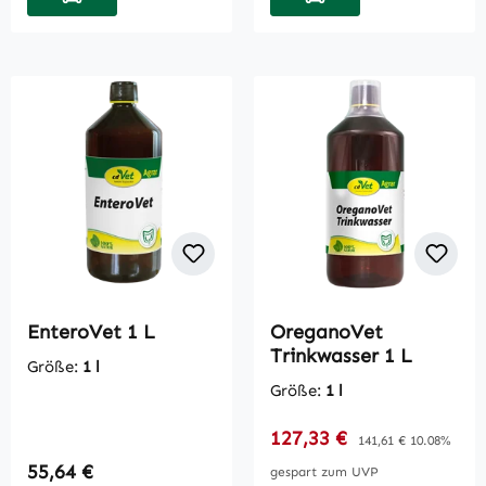
EnteroVet 1 L
OreganoVet
Trinkwasser 1 L
Größe:
1 l
Größe:
1 l
Verkaufspreis:
127,33 €
Regulärer Preis:
141,61 €
10.08%
Regulärer Preis:
55,64 €
gespart zum UVP