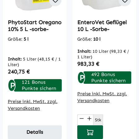
PhytoStart Oregano
EnteroVet Geflügel
10% 5 L -sorbe-
10 L -Sorbe-
Größe:
5 l
Größe:
10 l
Inhalt:
10 Liter
(98,33 € /
1 Liter)
Inhalt:
5 Liter
(48,15 € / 1
Regulärer Preis:
983,33 €
Liter)
Regulärer Preis:
240,75 €
492 Bonus
P
Punkte sichern
121 Bonus
P
Punkte sichern
Preise inkl. MwSt. zzgl.
Versandkosten
Preise inkl. MwSt. zzgl.
Versandkosten
Produkt Anzahl: Gi
Stk
In den Warenkorb
Details