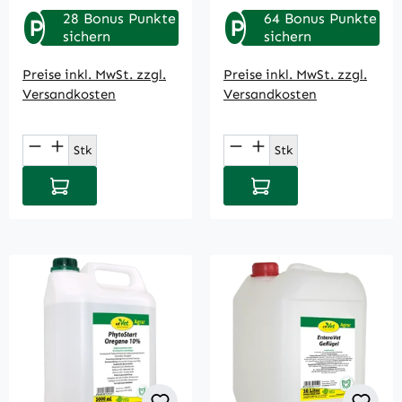
28 Bonus Punkte
64 Bonus Punkte
P
P
sichern
sichern
Preise inkl. MwSt. zzgl.
Preise inkl. MwSt. zzgl.
Versandkosten
Versandkosten
Produkt Anzahl: Gib den gewünschten Wert
Produkt Anzahl: Gi
Stk
Stk
In den Warenkorb
In den Warenkorb