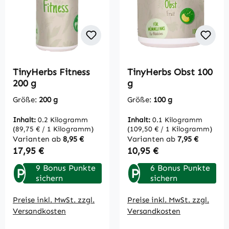
TinyHerbs Fitness
TinyHerbs Obst 100
200 g
g
Größe:
200 g
Größe:
100 g
Inhalt:
0.2 Kilogramm
Inhalt:
0.1 Kilogramm
(89,75 € / 1 Kilogramm)
(109,50 € / 1 Kilogramm)
Varianten ab
8,95 €
Varianten ab
7,95 €
Regulärer Preis:
Regulärer Preis:
17,95 €
10,95 €
9 Bonus Punkte
6 Bonus Punkte
P
P
sichern
sichern
Preise inkl. MwSt. zzgl.
Preise inkl. MwSt. zzgl.
Versandkosten
Versandkosten