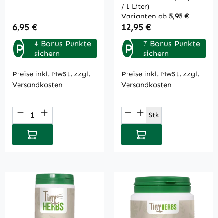
/ 1 Liter)
Varianten ab
5,95 €
Regulärer Preis:
Regulärer Preis:
6,95 €
12,95 €
4 Bonus Punkte
7 Bonus Punkte
P
P
sichern
sichern
Preise inkl. MwSt. zzgl.
Preise inkl. MwSt. zzgl.
Versandkosten
Versandkosten
Produkt Anzahl: Gib den gewünschten Wert
Produkt Anzahl: Gi
Stk
In den Warenkorb
In den Warenkorb