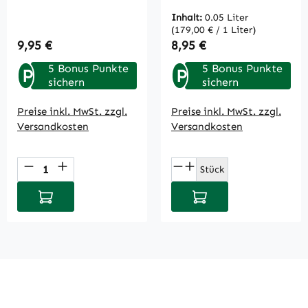
Inhalt:
0.05 Liter
(179,00 € / 1 Liter)
Regulärer Preis:
Regulärer Preis:
9,95 €
8,95 €
5 Bonus Punkte
5 Bonus Punkte
P
P
sichern
sichern
Preise inkl. MwSt. zzgl.
Preise inkl. MwSt. zzgl.
Versandkosten
Versandkosten
Produkt Anzahl: Gib den gewünschten Wert
Produkt Anzahl: Gi
Stück
In den Warenkorb
In den Warenkorb