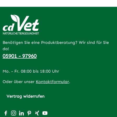
Benötigen Sie eine Produktberatung? Wir sind für Sie
da!
05901 - 97960
Mo. - Fr. 08:00 bis 18:00 Uhr
Oder über unser
Kontaktformular
.
Vertrag widerrufen
Besuche uns auf Facebook – öffnet in neuem Tab (extern
Schau auf Instagram vorbei – öffnet in neuem Tab (e
Vernetze dich mit uns auf LinkedIn – öffnet in n
Lass dich auf Pinterest inspirieren – öffnet 
Vernetze dich mit uns auf Xing – öffnet 
Sieh dir unsere Videos auf YouTube a