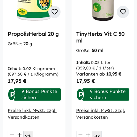
PropolisHerbal 20 g
TinyHerbs Vit C 50
ml
Größe:
20 g
Größe:
50 ml
Inhalt:
0.05 Liter
(359,00 € / 1 Liter)
Inhalt:
0.02 Kilogramm
Varianten ab
10,95 €
(897,50 € / 1 Kilogramm)
Regulärer Preis:
Regulärer Preis:
17,95 €
17,95 €
9 Bonus Punkte
9 Bonus Punkte
P
P
sichern
sichern
Preise inkl. MwSt. zzgl.
Preise inkl. MwSt. zzgl.
Versandkosten
Versandkosten
Produkt Anzahl: Gib den gewünschten Wert
Produkt Anzahl: Gi
Stk
Stk