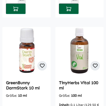
In den Warenkorb
In den Warenkorb
GreenBunny
TinyHerbs Vital 100
DarmStark 10 ml
ml
Größe:
10 ml
Größe:
100 ml
Inhalt:
0.1 Liter
(129,50 €