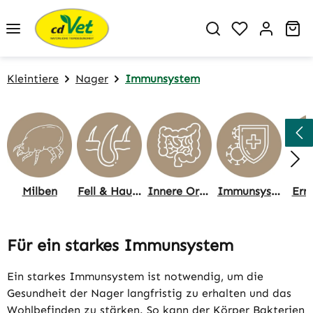
Zum Hauptinhalt springen
Du hast 0 P
Wa
Kleintiere
Nager
Immunsystem
Milben
Fell & Haut, Pflege
Innere Organe
Immunsystem
Ern
Für ein starkes Immunsystem
Ein starkes Immunsystem ist notwendig, um die
Gesundheit der Nager langfristig zu erhalten und das
Wohlbefinden zu stärken. So kann der Körper Bakterien