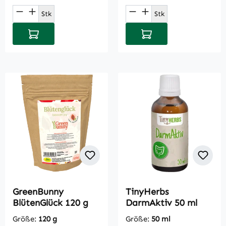
Produkt Anzahl: Gib den gewünschten Wert
Produkt Anzahl: Gi
Stk
Stk
In den Warenkorb
In den Warenkorb
GreenBunny
TinyHerbs
BlütenGlück 120 g
DarmAktiv 50 ml
Größe:
120 g
Größe:
50 ml