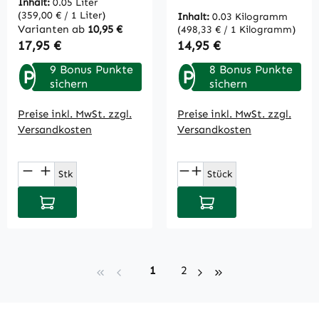
Inhalt:
0.05 Liter
(359,00 € / 1 Liter)
Inhalt:
0.03 Kilogramm
Varianten ab
10,95 €
(498,33 € / 1 Kilogramm)
Regulärer Preis:
Regulärer Preis:
17,95 €
14,95 €
9 Bonus Punkte
8 Bonus Punkte
P
P
sichern
sichern
Preise inkl. MwSt. zzgl.
Preise inkl. MwSt. zzgl.
Versandkosten
Versandkosten
Produkt Anzahl: Gib den gewünschten Wert
Produkt Anzahl: Gi
Stk
Stück
In den Warenkorb
In den Warenkorb
Seite
Seite
1
2