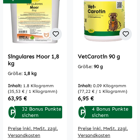
Singulares Moor 1,8
VetCarotin 90 g
kg
Größe:
90 g
Größe:
1,8 kg
Inhalt:
1.8 Kilogramm
Inhalt:
0.09 Kilogramm
(35,53 € / 1 Kilogramm)
(77,22 € / 1 Kilogramm)
Regulärer Preis:
Regulärer Preis:
63,95 €
6,95 €
32 Bonus Punkte
4 Bonus Punkte
P
P
sichern
sichern
Preise inkl. MwSt. zzgl.
Preise inkl. MwSt. zzgl.
Versandkosten
Versandkosten