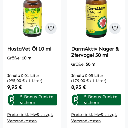
HustaVet Öl 10 ml
DarmAktiv Nager &
Ziervogel 50 ml
Größe:
10 ml
Größe:
50 ml
Inhalt:
0.01 Liter
Inhalt:
0.05 Liter
(995,00 € / 1 Liter)
(179,00 € / 1 Liter)
Regulärer Preis:
Regulärer Preis:
9,95 €
8,95 €
5 Bonus Punkte
5 Bonus Punkte
P
P
sichern
sichern
Preise inkl. MwSt. zzgl.
Preise inkl. MwSt. zzgl.
Versandkosten
Versandkosten