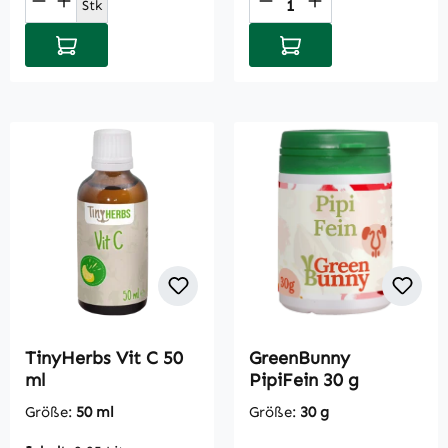
Produkt Anzahl: Gib den gewünschten Wert
Produkt Anzahl: Gi
Stk
In den Warenkorb
In den Warenkorb
TinyHerbs Vit C 50
GreenBunny
ml
PipiFein 30 g
Größe:
50 ml
Größe:
30 g