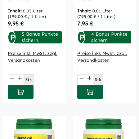
50 ml
Inhalt:
0.05 Liter
Inhalt:
0.01 Liter
(199,00 € / 1 Liter)
(795,00 € / 1 Liter)
Regulärer Preis:
Regulärer Preis:
9,95 €
7,95 €
5 Bonus Punkte
4 Bonus Punkte
P
P
sichern
sichern
Preise inkl. MwSt. zzgl.
Preise inkl. MwSt. zzgl.
Versandkosten
Versandkosten
Produkt Anzahl: Gib den gewünschten Wert
Produkt Anzahl: Gi
Stk
Stk
In den Warenkorb
In den Warenkorb