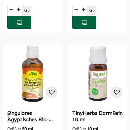
Produkt Anzahl: Gib den gewünschten Wert
Produkt Anzahl: Gi
Stk
Stk
In den Warenkorb
In den Warenkorb
Singulares
TinyHerbs DarmRein
Ägyptisches Bio-
10 ml
Schwarzkümmelöl
Größe:
50 ml
Größe:
10 ml