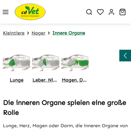
Zum Hauptinhalt springen
Du hast 0 P
Wa
Kleintiere
Nager
Innere Organe
Lunge
Leber, Nieren
Magen, Darm
Die inneren Organe spielen eine große
Rolle
Lunge, Herz, Magen oder Darm, die inneren Organe von