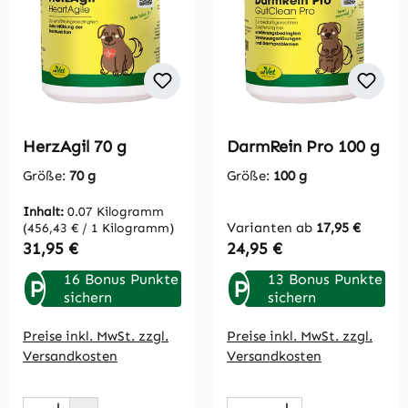
HerzAgil 70 g
DarmRein Pro 100 g
Größe:
70 g
Größe:
100 g
Inhalt:
0.07 Kilogramm
Varianten ab
17,95 €
(456,43 € / 1 Kilogramm)
Regulärer Preis:
Regulärer Preis:
31,95 €
24,95 €
16 Bonus Punkte
13 Bonus Punkte
P
P
sichern
sichern
Preise inkl. MwSt. zzgl.
Preise inkl. MwSt. zzgl.
Versandkosten
Versandkosten