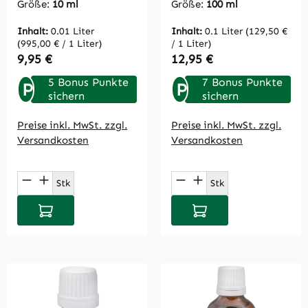
Größe:
10 ml
Größe:
100 ml
100 ml
Inhalt:
0.01 Liter
Inhalt:
0.1 Liter
(129,50 €
(995,00 € / 1 Liter)
/ 1 Liter)
Regulärer Preis:
Regulärer Preis:
9,95 €
12,95 €
5 Bonus Punkte
7 Bonus Punkte
P
P
sichern
sichern
Preise inkl. MwSt. zzgl.
Preise inkl. MwSt. zzgl.
Versandkosten
Versandkosten
Produkt Anzahl: Gib den gewünschten Wert
Produkt Anzahl: Gi
Stk
Stk
In den Warenkorb
In den Warenkorb