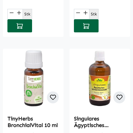
Produkt Anzahl: Gib den gewünschten Wert
Produkt Anzahl: Gi
Stk
Stk
In den Warenkorb
In den Warenkorb
TinyHerbs
Singulares
BronchialVital 10 ml
Ägyptisches
Schwarzkümmelöl