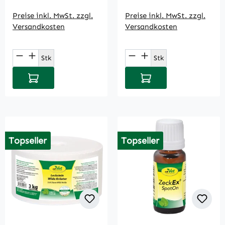
Preise inkl. MwSt. zzgl.
Preise inkl. MwSt. zzgl.
Versandkosten
Versandkosten
Produkt Anzahl: Gib den gewünschten Wert
Produkt Anzahl: Gi
Stk
Stk
In den Warenkorb
In den Warenkorb
Topseller
Topseller