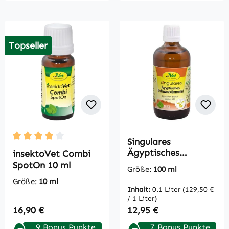
Topseller
Singulares
Durchschnittliche Bewertung von 4 von 5 Sternen
Ägyptisches
insektoVet Combi
Schwarzkümmelöl
SpotOn 10 ml
Größe:
100 ml
100 ml
Größe:
10 ml
Inhalt:
0.1 Liter
(129,50 €
/ 1 Liter)
Regulärer Preis:
Regulärer Preis:
16,90 €
12,95 €
9 Bonus Punkte
7 Bonus Punkte