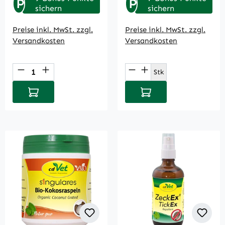
P
P
sichern
sichern
Preise inkl. MwSt. zzgl.
Preise inkl. MwSt. zzgl.
Versandkosten
Versandkosten
Produkt Anzahl: Gib den gewünschten Wert
Produkt Anzahl: Gi
Stk
In den Warenkorb
In den Warenkorb