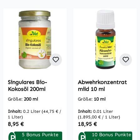
Singulares Bio-
Abwehrkonzentrat
Kokosöl 200ml
mild 10 ml
Größe:
200 ml
Größe:
10 ml
Inhalt:
0.2 Liter
(44,75 € /
Inhalt:
0.01 Liter
1 Liter)
(1.895,00 € / 1 Liter)
Regulärer Preis:
Regulärer Preis:
8,95 €
18,95 €
5 Bonus Punkte
10 Bonus Punkte
P
P