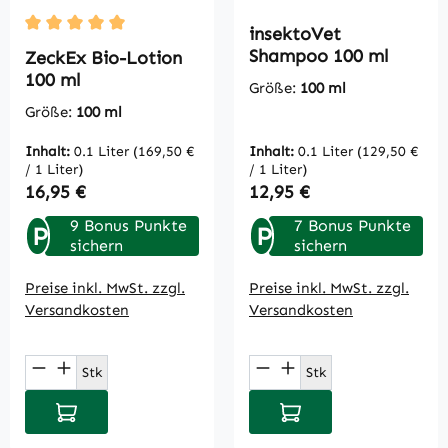
insektoVet
Durchschnittliche Bewertung von 5 von 5 Sternen
Shampoo 100 ml
ZeckEx Bio-Lotion
100 ml
Größe:
100 ml
Größe:
100 ml
Inhalt:
0.1 Liter
(169,50 €
Inhalt:
0.1 Liter
(129,50 €
/ 1 Liter)
/ 1 Liter)
Regulärer Preis:
Regulärer Preis:
16,95 €
12,95 €
9 Bonus Punkte
7 Bonus Punkte
P
P
sichern
sichern
Preise inkl. MwSt. zzgl.
Preise inkl. MwSt. zzgl.
Versandkosten
Versandkosten
Produkt Anzahl: Gib den gewünschten Wert
Produkt Anzahl: Gi
Stk
Stk
In den Warenkorb
In den Warenkorb