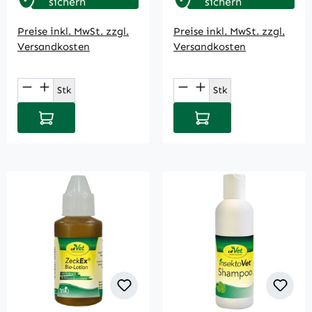
sichern
sichern
Preise inkl. MwSt. zzgl.
Preise inkl. MwSt. zzgl.
Versandkosten
Versandkosten
Produkt Anzahl: Gib den gewünschten Wert
Produkt Anzahl: Gi
Stk
Stk
In den Warenkorb
In den Warenkorb