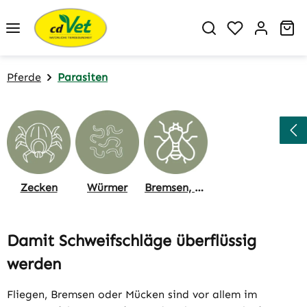
Zum Hauptinhalt springen
Du hast 0 P
Wa
Pferde
Parasiten
Zecken
Würmer
Bremsen, Fliegen, Mücken
Damit Schweifschläge überflüssig
werden
Fliegen, Bremsen oder Mücken sind vor allem im