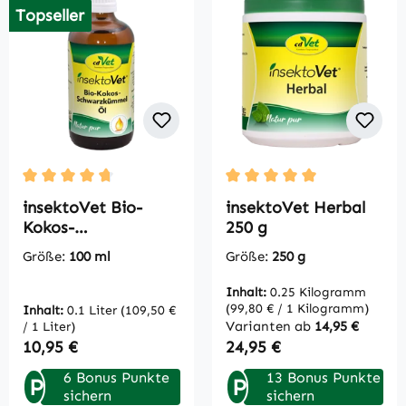
Topseller
Durchschnittliche Bewertung von 4.67 von 5 Sternen
Durchschnittliche Bewertu
insektoVet Bio-
insektoVet Herbal
Kokos-
250 g
Schwarzkümmel-Öl
Größe:
100 ml
Größe:
250 g
100 ml
Inhalt:
0.25 Kilogramm
(99,80 € / 1 Kilogramm)
Inhalt:
0.1 Liter
(109,50 €
Varianten ab
14,95 €
/ 1 Liter)
Regulärer Preis:
Regulärer Preis:
10,95 €
24,95 €
6 Bonus Punkte
13 Bonus Punkte
P
P
sichern
sichern