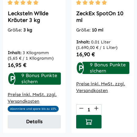
Durchschnittliche Bewertung von 5 von 5 Sternen
Durchschnittliche Bewertu
Leckstein Wilde
ZeckEx SpotOn 10
Kräuter 3 kg
ml
Größe:
3 kg
Größe:
10 ml
Inhalt:
0.01 Liter
(1.690,00 € / 1 Liter)
Inhalt:
3 Kilogramm
Regulärer Preis:
16,90 €
(5,65 € / 1 Kilogramm)
Regulärer Preis:
16,95 €
9 Bonus Punkte
P
sichern
9 Bonus Punkte
P
sichern
Preise inkl. MwSt. zzgl.
Versandkosten
Preise inkl. MwSt. zzgl.
Versandkosten
Produkt Anzahl: Gi
Abonniere und spare bis zu 15%
In den Warenkorb
Details