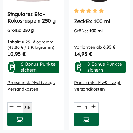
Singulares Bio-
Durchschnittliche Bewertu
Kokosraspeln 250 g
ZeckEx 100 ml
Größe:
250 g
Größe:
100 ml
Inhalt:
0.25 Kilogramm
Varianten ab
6,95 €
(43,80 € / 1 Kilogramm)
Regulärer Preis:
Regulärer Preis:
10,95 €
14,95 €
6 Bonus Punkte
8 Bonus Punkte
P
P
sichern
sichern
Preise inkl. MwSt. zzgl.
Preise inkl. MwSt. zzgl.
Versandkosten
Versandkosten
Produkt Anzahl: Gib den gewünschten Wert
Produkt Anzahl: Gi
Stk
In den Warenkorb
In den Warenkorb