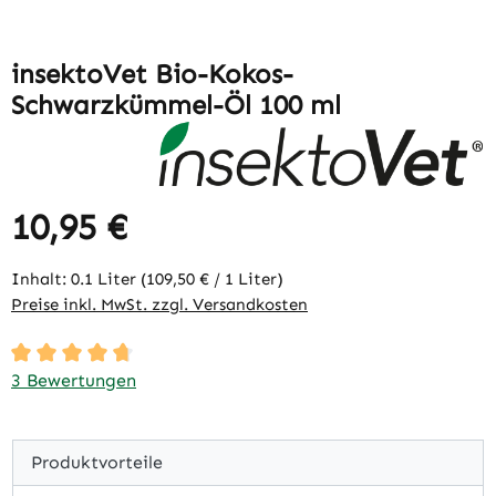
insektoVet Bio-Kokos-
Schwarzkümmel-Öl 100 ml
10,95 €
Regulärer Preis:
Inhalt:
0.1 Liter
(109,50 € / 1 Liter)
Preise inkl. MwSt. zzgl. Versandkosten
Durchschnittliche Bewertung von 4.67 von 5 Sternen
3 Bewertungen
Produktvorteile