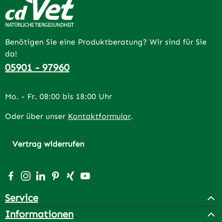
Benötigen Sie eine Produktberatung? Wir sind für Sie
da!
05901 - 97960
Mo. - Fr. 08:00 bis 18:00 Uhr
Oder über unser
Kontaktformular
.
Vertrag widerrufen
Besuche uns auf Facebook – öffnet in neuem Tab (extern
Schau auf Instagram vorbei – öffnet in neuem Tab (e
Vernetze dich mit uns auf LinkedIn – öffnet in n
Lass dich auf Pinterest inspirieren – öffnet 
Vernetze dich mit uns auf Xing – öffnet 
Sieh dir unsere Videos auf YouTube a
Service
Informationen