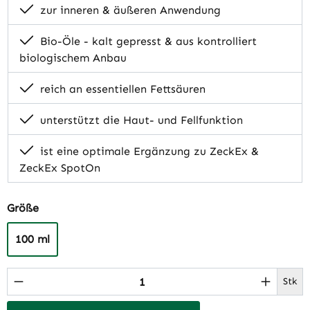
zur inneren & äußeren Anwendung
Bio-Öle - kalt gepresst & aus kontrolliert
biologischem Anbau
reich an essentiellen Fettsäuren
unterstützt die Haut- und Fellfunktion
ist eine optimale Ergänzung zu ZeckEx &
ZeckEx SpotOn
auswählen
Größe
100 ml
Produkt Anzahl: Gib den gewünschten Wert 
Stk