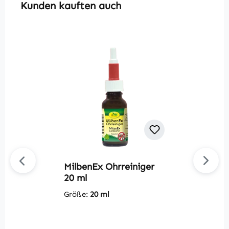
Produktgalerie überspringen
Kunden kauften auch
MilbenEx Ohrreiniger
Du
20 ml
S
m
Größe:
20 ml
G