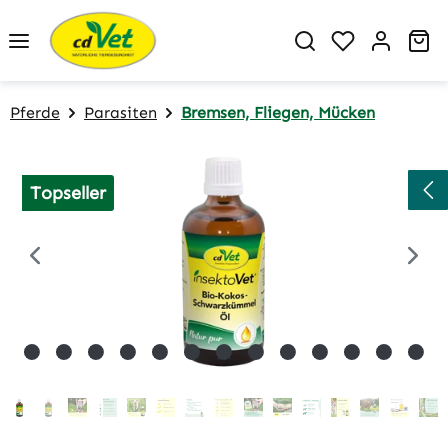
Zum Hauptinhalt springen
Du hast 0 P
Wa
Pferde
Parasiten
Bremsen, Fliegen, Mücken
Bildergalerie überspringen
Topseller