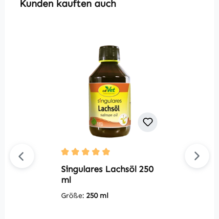
Produktgalerie überspringen
Kunden kauften auch
Durchschnittliche Bewertung von 5 von 5 S
Du
Singulares Lachsöl 250
S
ml
G
Größe:
250 ml