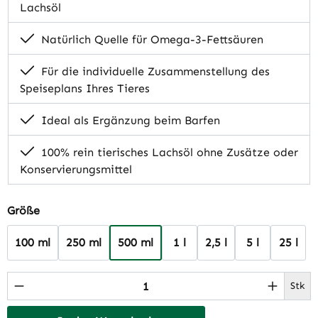
Lachsöl
Natürlich Quelle für Omega-3-Fettsäuren
Für die individuelle Zusammenstellung des
Speiseplans Ihres Tieres
Ideal als Ergänzung beim Barfen
100% rein tierisches Lachsöl ohne Zusätze oder
Konservierungsmittel
auswählen
Größe
100 ml
250 ml
500 ml
1 l
2,5 l
5 l
25 l
Produkt Anzahl: Gib den gewünschten Wert 
Stk