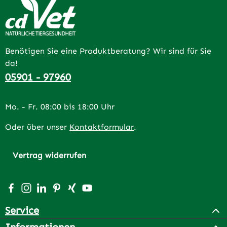
Benötigen Sie eine Produktberatung? Wir sind für Sie
da!
05901 - 97960
Mo. - Fr. 08:00 bis 18:00 Uhr
Oder über unser
Kontaktformular
.
Vertrag widerrufen
Besuche uns auf Facebook – öffnet in neuem Tab (extern
Schau auf Instagram vorbei – öffnet in neuem Tab (e
Vernetze dich mit uns auf LinkedIn – öffnet in n
Lass dich auf Pinterest inspirieren – öffnet 
Vernetze dich mit uns auf Xing – öffnet 
Sieh dir unsere Videos auf YouTube a
Service
Informationen