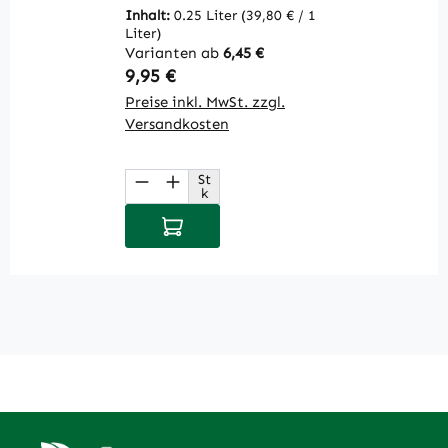
Inhalt:
0.25 Liter
(39,80 € / 1
Liter)
Varianten ab
6,45 €
V
Regulärer Preis:
R
9,95 €
1
Preise inkl. MwSt. zzgl.
Pr
Versandkosten
V
St
Produkt Anzahl: Gib den gewüns
P
k
In den Warenkorb