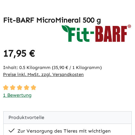
Fit-BARF MicroMineral 500 g
17,95 €
Regulärer Preis:
Inhalt:
0.5 Kilogramm
(35,90 € / 1 Kilogramm)
Preise inkl. MwSt. zzgl. Versandkosten
Durchschnittliche Bewertung von 5 von 5 Sternen
1 Bewertung
Produktvorteile
Zur Versorgung des Tieres mit wichtigen