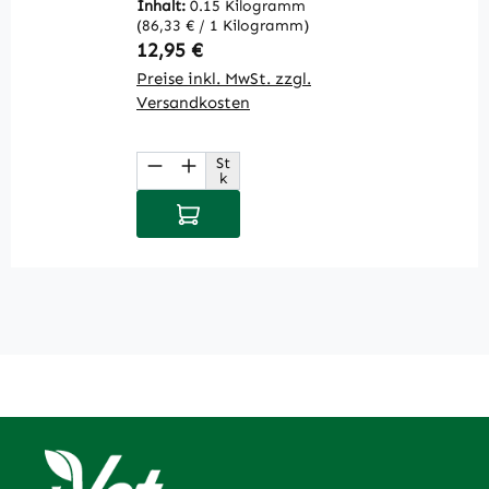
Li
Inhalt:
0.15 Kilogramm
V
(86,33 € / 1 Kilogramm)
Regulärer Preis:
R
12,95 €
2
Preise inkl. MwSt. zzgl.
Pr
Versandkosten
V
St
Produkt Anzahl: Gib den gewüns
P
k
In den Warenkorb