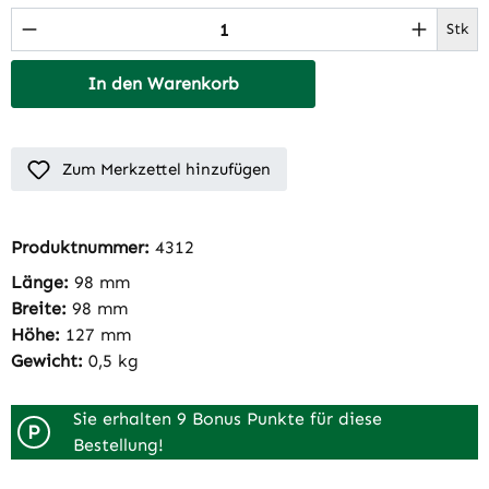
Produkt Anzahl: Gib den gewünschten Wert 
Stk
In den Warenkorb
Zum Merkzettel hinzufügen
Produktnummer:
4312
Länge:
98 mm
Breite:
98 mm
Höhe:
127 mm
Gewicht:
0,5 kg
Sie erhalten 9 Bonus Punkte für diese
P
Bestellung!