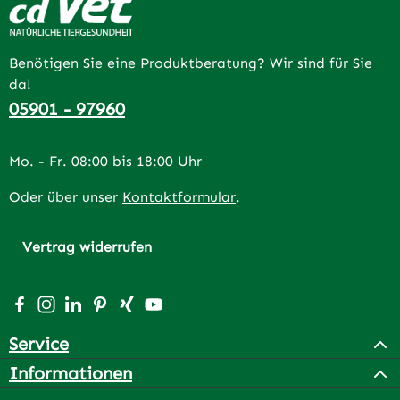
Benötigen Sie eine Produktberatung? Wir sind für Sie
da!
05901 - 97960
Mo. - Fr. 08:00 bis 18:00 Uhr
Oder über unser
Kontaktformular
.
Vertrag widerrufen
Besuche uns auf Facebook – öffnet in neuem Tab (extern
Schau auf Instagram vorbei – öffnet in neuem Tab (e
Vernetze dich mit uns auf LinkedIn – öffnet in n
Lass dich auf Pinterest inspirieren – öffnet 
Vernetze dich mit uns auf Xing – öffnet 
Sieh dir unsere Videos auf YouTube a
Service
Informationen