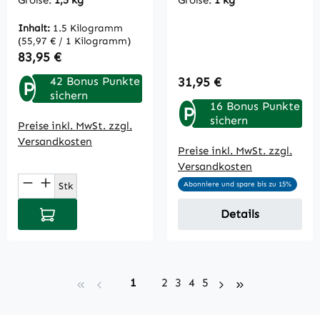
Größe:
1,5 kg
Größe:
1 kg
Inhalt:
1.5 Kilogramm
(55,97 € / 1 Kilogramm)
Regulärer Preis:
83,95 €
Regulärer Preis:
42 Bonus Punkte
31,95 €
P
sichern
16 Bonus Punkte
P
sichern
Preise inkl. MwSt. zzgl.
Versandkosten
Preise inkl. MwSt. zzgl.
Versandkosten
Produkt Anzahl: Gib den gewünschten Wert
Stk
Abonniere und spare bis zu 15%
In den Warenkorb
Details
Seite
Seite
Seite
Seite
Seite
1
2
3
4
5