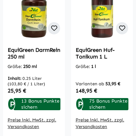
EquiGreen DarmRein
EquiGreen Huf-
250 ml
Tonikum 1 L
Größe:
250 ml
Größe:
1 l
Inhalt:
0.25 Liter
Varianten ab
53,95 €
(103,80 € / 1 Liter)
Regulärer Preis:
Regulärer Preis:
25,95 €
148,95 €
13 Bonus Punkte
75 Bonus Punkte
P
P
sichern
sichern
Preise inkl. MwSt. zzgl.
Preise inkl. MwSt. zzgl.
Versandkosten
Versandkosten