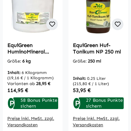
EquiGreen
EquiGreen Huf-
HuminoMineral
Tonikum NP 250 ml
Pellets 6 kg
Größe:
6 kg
Größe:
250 ml
Inhalt:
6 Kilogramm
(19,16 € / 1 Kilogramm)
Inhalt:
0.25 Liter
Varianten ab
28,95 €
(215,80 € / 1 Liter)
Regulärer Preis:
Regulärer Preis:
114,95 €
53,95 €
58 Bonus Punkte
27 Bonus Punkte
P
P
sichern
sichern
Preise inkl. MwSt. zzgl.
Preise inkl. MwSt. zzgl.
Versandkosten
Versandkosten