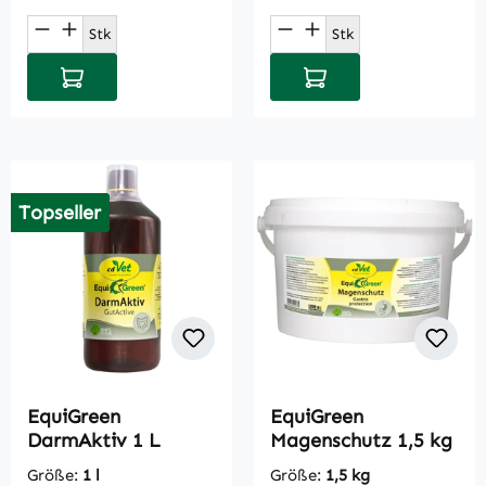
Produkt Anzahl: Gib den gewünschten Wert
Produkt Anzahl: Gi
Stk
Stk
In den Warenkorb
In den Warenkorb
Topseller
EquiGreen
EquiGreen
DarmAktiv 1 L
Magenschutz 1,5 kg
Größe:
1 l
Größe:
1,5 kg