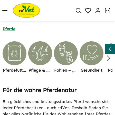
Zum Hauptinhalt springen
Du hast 0 P
Wa
Pferde
Pferdefutter
Pflege & Hygiene
Fohlen – Zucht & Alter
Gesundheit
Par
Für die wahre Pferdenatur
Ein glückliches und leistungsstarkes Pferd wünscht sich
jeder Pferdebesitzer - auch cdVet. Deshalb finden Sie
hier alles Natürliche für das Wohlergehen Ihres Pferdes.