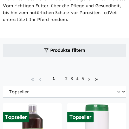
Vom richtigen Futter, über die Pflege und Gesundheit,
bis hin zum natürlichen Schutz vor Parasiten- cdVet
unterstützt Ihr Pferd rundum.
Produkte filtern
Seite
Seite
Seite
Seite
Seite
1
2
3
4
5
Topseller
Topseller