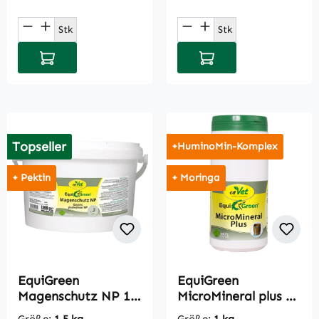
Produkt Anzahl: Gib den gewünschten Wert
Produkt Anzahl: Gi
Stk
Stk
In den Warenkorb
In den Warenkorb
Topseller
+HuminoMin-Komplex
+ Pektin
+ Moringa
EquiGreen
EquiGreen
Magenschutz NP 1,5
MicroMineral plus 1
kg
kg