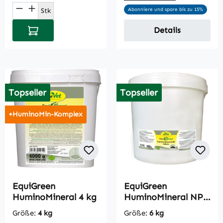
Produkt Anzahl: Gib den gewünschten Wert
Stk
Abonniere und spare bis zu 15%
In den Warenkorb
Details
Topseller
Topseller
+HuminoMin-Komplex
EquiGreen
EquiGreen
HuminoMineral 4 kg
HuminoMineral NP
Pellets 6 kg
Größe:
4 kg
Größe:
6 kg