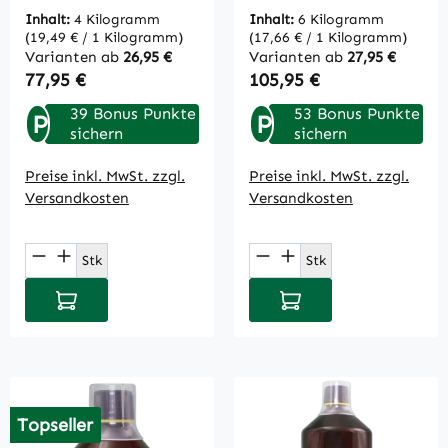
Inhalt:
4 Kilogramm
Inhalt:
6 Kilogramm
(19,49 € / 1 Kilogramm)
(17,66 € / 1 Kilogramm)
Varianten ab
26,95 €
Varianten ab
27,95 €
Regulärer Preis:
Regulärer Preis:
77,95 €
105,95 €
39 Bonus Punkte
53 Bonus Punkte
P
P
sichern
sichern
Preise inkl. MwSt. zzgl.
Preise inkl. MwSt. zzgl.
Versandkosten
Versandkosten
Produkt Anzahl: Gib den gewünschten Wert
Produkt Anzahl: Gi
Stk
Stk
In den Warenkorb
In den Warenkorb
Topseller