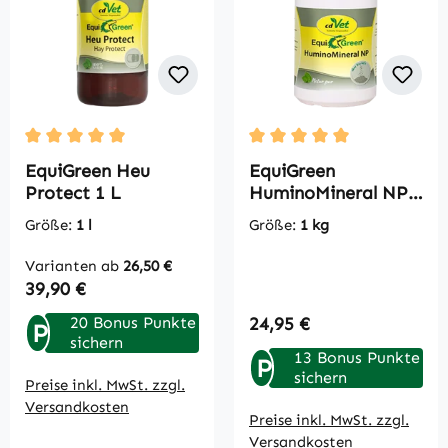
Durchschnittliche Bewertung von 5 von 5 Sternen
Durchschnittliche Bewertu
EquiGreen Heu
EquiGreen
Protect 1 L
HuminoMineral NP 1
kg
Größe:
1 l
Größe:
1 kg
Varianten ab
26,50 €
Regulärer Preis:
39,90 €
Regulärer Preis:
20 Bonus Punkte
24,95 €
P
sichern
13 Bonus Punkte
P
sichern
Preise inkl. MwSt. zzgl.
Versandkosten
Preise inkl. MwSt. zzgl.
Versandkosten