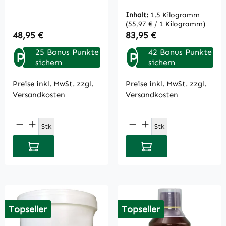
Inhalt:
1.5 Kilogramm
(55,97 € / 1 Kilogramm)
Regulärer Preis:
Regulärer Preis:
48,95 €
83,95 €
25 Bonus Punkte
42 Bonus Punkte
P
P
sichern
sichern
Preise inkl. MwSt. zzgl.
Preise inkl. MwSt. zzgl.
Versandkosten
Versandkosten
Produkt Anzahl: Gib den gewünschten Wert
Produkt Anzahl: Gi
Stk
Stk
In den Warenkorb
In den Warenkorb
Topseller
Topseller