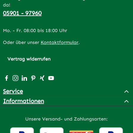
da!
05901 - 97960
Mo. - Fr. 08:00 bis 18:00 Uhr
Oder über unser
Kontaktformular
.
Vertrag widerrufen
Besuche uns auf Facebook – öffnet in neuem Tab (extern
Schau auf Instagram vorbei – öffnet in neuem Tab (e
Vernetze dich mit uns auf LinkedIn – öffnet in n
Lass dich auf Pinterest inspirieren – öffnet 
Vernetze dich mit uns auf Xing – öffnet 
Sieh dir unsere Videos auf YouTube a
Service
Informationen
Unsere Versand- und Zahlungsarten: