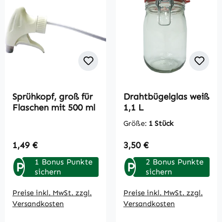
Sprühkopf, groß für
Drahtbügelglas weiß
Flaschen mit 500 ml
1,1 L
Größe:
1 Stück
Regulärer Preis:
Regulärer Preis:
1,49 €
3,50 €
1 Bonus Punkte
2 Bonus Punkte
P
P
sichern
sichern
Preise inkl. MwSt. zzgl.
Preise inkl. MwSt. zzgl.
Versandkosten
Versandkosten