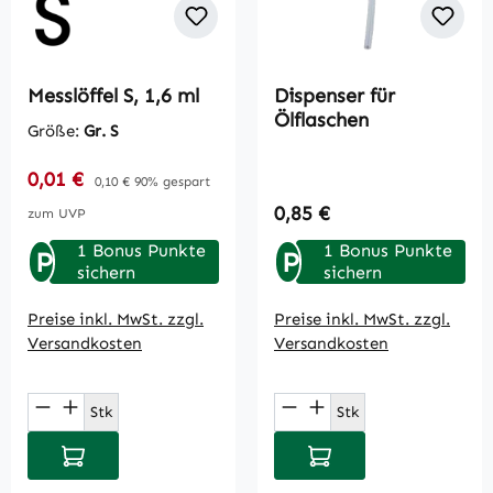
Messlöffel S, 1,6 ml
Dispenser für
Ölflaschen
Größe:
Gr. S
Verkaufspreis:
0,01 €
Regulärer Preis:
0,10 €
90% gespart
Regulärer Preis:
0,85 €
zum UVP
1 Bonus Punkte
1 Bonus Punkte
P
P
sichern
sichern
Preise inkl. MwSt. zzgl.
Preise inkl. MwSt. zzgl.
Versandkosten
Versandkosten
Produkt Anzahl: Gib den gewünschten Wert
Produkt Anzahl: Gi
Stk
Stk
In den Warenkorb
In den Warenkorb