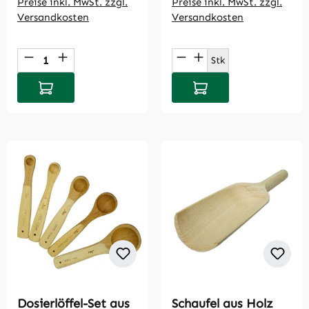
Preise inkl. MwSt. zzgl.
Preise inkl. MwSt. zzgl.
Versandkosten
Versandkosten
Produkt Anzahl: Gib den gewünschten Wert
Produkt Anzahl: Gi
Stk
In den Warenkorb
In den Warenkorb
Dosierlöffel-Set aus
Schaufel aus Holz