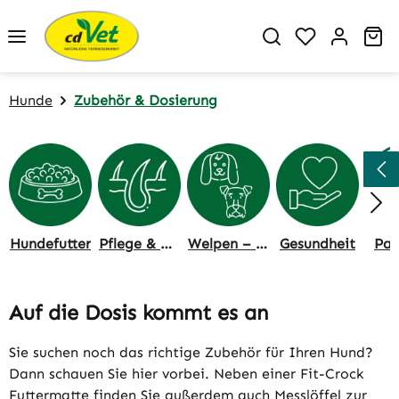
Zum Hauptinhalt springen
Du hast 0 P
Wa
Hunde
Zubehör & Dosierung
Hundefutter
Pflege & Hygiene
Welpen – Zucht & Alter
Gesundheit
Par
Auf die Dosis kommt es an
Sie suchen noch das richtige Zubehör für Ihren Hund?
Dann schauen Sie hier vorbei. Neben einer Fit-Crock
Futtermatte finden Sie außerdem auch Messlöffel zur