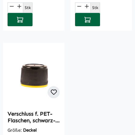
Produkt Anzahl: Gib den gewünschten Wert
Produkt Anzahl: Gi
Stk
Stk
In den Warenkorb
In den Warenkorb
Verschluss f. PET-
Flaschen, schwarz-
gelb, PP28
Größe:
Deckel