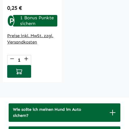
Regulärer Preis:
0,25 €
1 Bonus Punkte
P
sichern
Preise inkl. MwSt. zzgl.
Versandkosten
Produkt Anzahl: Gib den gewünschten Wert
In den Warenkorb
Wie sollte ich meinen Hund im Auto
sichern?