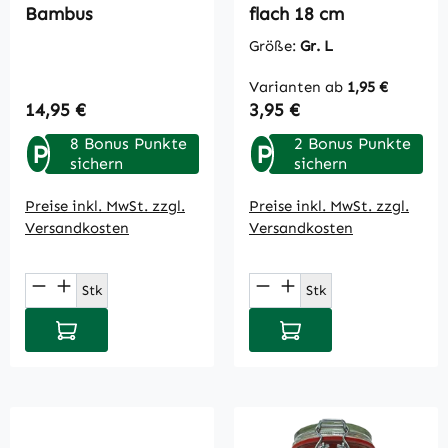
Bambus
flach 18 cm
Größe:
Gr. L
Varianten ab
1,95 €
Regulärer Preis:
Regulärer Preis:
14,95 €
3,95 €
8 Bonus Punkte
2 Bonus Punkte
P
P
sichern
sichern
Preise inkl. MwSt. zzgl.
Preise inkl. MwSt. zzgl.
Versandkosten
Versandkosten
Produkt Anzahl: Gib den gewünschten Wert
Produkt Anzahl: Gi
Stk
Stk
In den Warenkorb
In den Warenkorb