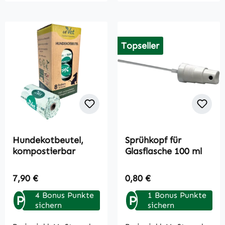
Topseller
Hundekotbeutel,
Sprühkopf für
kompostierbar
Glasflasche 100 ml
Regulärer Preis:
Regulärer Preis:
7,90 €
0,80 €
4 Bonus Punkte
1 Bonus Punkte
P
P
sichern
sichern