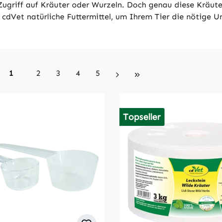
r Zugriff auf Kräuter oder Wurzeln. Doch genau diese Krä
 cdVet natürliche Futtermittel, um Ihrem Tier die nötige U
Seite
Seite
Seite
Seite
Seite
1
2
3
4
5
Topseller