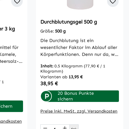
Durchblutungsgel 500 g
ung von 5 von 5 Sternen
r 3 kg
Größe:
500 g
Die Durchblutung ist ein
ittel für
wesentlicher Faktor im Ablauf aller
 Kamele,
Körperfunktionen. Denn nur da, wo
Meersalz-
Blut hinkommt, kann der Körper
Inhalt:
0.5 Kilogramm
(77,90 € / 1
selbst Heilungsprozesse einleiten.
Kilogramm)
ige
Durchblutungsgel versorgt die Haut
Varianten ab
13,95 €
d
mit Nähr- und Pflegesubstanzen
/ 1
Regulärer Preis:
38,95 €
und fördert intensiv die
20 Bonus Punkte
P
ark
Durchblutung, ohne die Haut
sichern
de
spröde zu machen.
ichern
se
Durchblutungsgel ist besonders
Preise inkl. MwSt. zzgl. Versandkosten
armflora
pflegend, erfrischend und
rsandkosten
mit ihr
wohltuend. Es zieht schnell in die