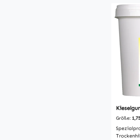
Hunde, Ka
Katzen 0,
1 TL groß
Großpferd
25-50 ml,
Ponys 15-
gekühlt u
und inner
verbrauc
100% Lein
Kieselgur
Größe:
1,7
Spezialpr
Trockenhil