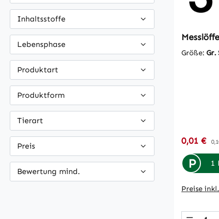
Inhaltsstoffe
Messlöffe
Lebensphase
Größe:
Gr. 
Produktart
Produktform
Tierart
Verkaufsp
0,01 €
Re
0,1
Preis
P
1 
Bewertung mind.
Preise ink