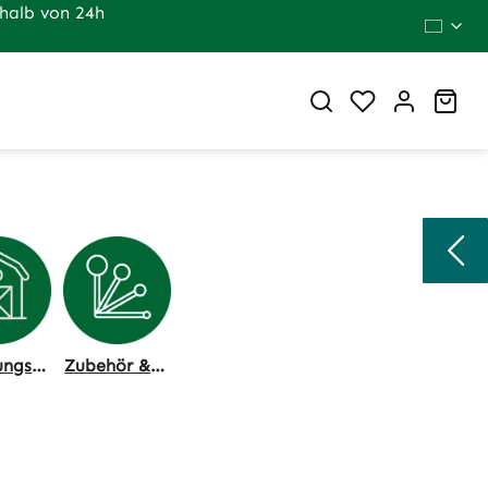
halb von 24h
Du hast 0 Pr
War
Fütterungstechnik, Stallhygiene
Zubehör & Dosierung