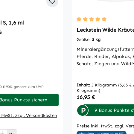
l S, 1,6 ml
Durchschnittliche Bewert
Leckstein Wilde Kräute
S
Größe:
3 kg
Mineralergänzungsfutterm
Pferde, Rinder, Alpakas,
Schafe, Ziegen und Wild
Leckstein mit Bitter- und
GerbstoffenDie regelmäß
Aufnahme von Bitter- un
reis:
Inhalt:
3 Kilogramm
(5,65 € 
gulärer Preis:
0 €
90% gespart zum UVP
Kilogramm)
Gerbstoffen wird in der
Regulärer Preis:
16,95 €
Tierernährung oftmals st
Bonus Punkte sichern
unterschätzt. Wildleben
P
9 Bonus Punkte s
Artgenossen nehmen die
l. MwSt. zzgl. Versandkosten
instinktiv auf, um ihre D
Preise inkl. MwSt. zzgl. Ve
(Darmmicrobiom) und da
Abonniere und spare bis zu 15%