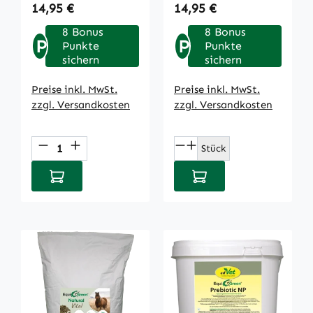
Regulärer Preis:
Regulärer Preis:
14,95 €
14,95 €
8 Bonus
8 Bonus
P
P
Punkte
Punkte
sichern
sichern
Preise inkl. MwSt.
Preise inkl. MwSt.
zzgl. Versandkosten
zzgl. Versandkosten
Produkt Anzahl: Gib den gewünschten We
Produkt Anzahl: Gi
Stück
In den Warenkorb
In den Warenkorb