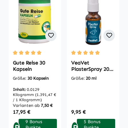
Durchschnittliche Bewertung von 5 von 5 Sternen
Durchschnittliche Bewertu
Gute Reise 30
VeaVet
Kapseln
PlasterSpray 20
ml
Größe:
30 Kapseln
Größe:
20 ml
Inhalt:
0.0129
Kilogramm
(1.391,47 €
/ 1 Kilogramm)
Varianten ab
7,50 €
Regulärer Preis:
Regulärer Preis:
17,95 €
9,95 €
9 Bonus
5 Bonus
P
P
Punkte
Punkte