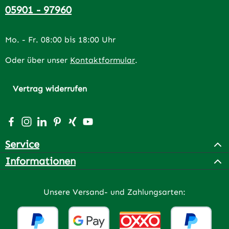
05901 - 97960
Mo. - Fr. 08:00 bis 18:00 Uhr
Oder über unser
Kontaktformular
.
Vertrag widerrufen
Besuche uns auf Facebook – öffnet in neuem Tab (extern
Schau auf Instagram vorbei – öffnet in neuem Tab (e
Vernetze dich mit uns auf LinkedIn – öffnet in n
Lass dich auf Pinterest inspirieren – öffnet 
Vernetze dich mit uns auf Xing – öffnet 
Sieh dir unsere Videos auf YouTube a
Service
Informationen
Unsere Versand- und Zahlungsarten: