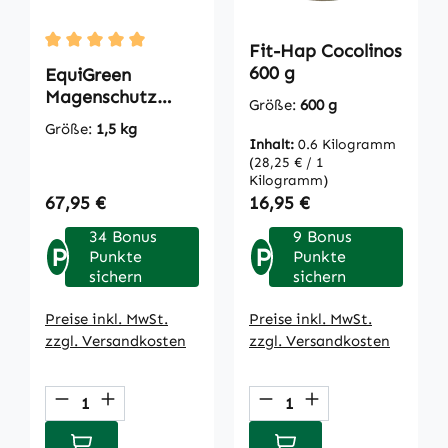
Fit-Hap Cocolinos
Durchschnittliche Bewertung von 5 von 5 Sternen
600 g
EquiGreen
Magenschutz
Größe:
600 g
Spezial 1,5 kg
Größe:
1,5 kg
Inhalt:
0.6 Kilogramm
(28,25 € / 1
Kilogramm)
Regulärer Preis:
Regulärer Preis:
67,95 €
16,95 €
34 Bonus
9 Bonus
P
P
Punkte
Punkte
sichern
sichern
Preise inkl. MwSt.
Preise inkl. MwSt.
zzgl. Versandkosten
zzgl. Versandkosten
Produkt Anzahl: Gib den gewünschten We
Produkt Anzahl: Gi
In den Warenkorb
In den Warenkorb