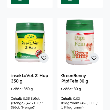
insektoVet Z-Hap
GreenBunny
350 g
PipiFein 30 g
Größe:
350 g
Größe:
30 g
Inhalt:
0.35 Stück
Inhalt:
0.03
(Menge)
(42,71 € / 1
Kilogramm
(498,33 € /
Stück (Menge))
1 Kilogramm)