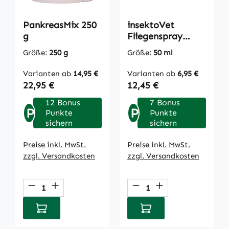
PankreasMix 250
insektoVet
g
Fliegenspray
Konzentrat 50 ml
Größe:
250 g
Größe:
50 ml
Varianten ab
14,95 €
Varianten ab
6,95 €
Regulärer Preis:
Regulärer Preis:
22,95 €
12,45 €
12 Bonus
7 Bonus
P
P
Punkte
Punkte
sichern
sichern
Preise inkl. MwSt.
Preise inkl. MwSt.
zzgl. Versandkosten
zzgl. Versandkosten
Produkt Anzahl: Gib den gewünschten We
Produkt Anzahl: Gi
In den Warenkorb
In den Warenkorb