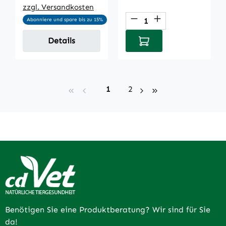
zzgl. Versandkosten
Produkt Anzahl: Gi
Abonniere und spare bis zu 15%
In den Warenkorb
Details
Seite
Seite
1
2
Benötigen Sie eine Produktberatung? Wir sind für Sie
da!