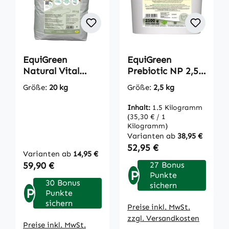
EquiGreen
EquiGreen
Natural Vital
Prebiotic NP 2,5
Getreidefrei
kg
Größe:
20 kg
Größe:
2,5 kg
Pellets 20 kg
Inhalt:
1.5 Kilogramm
(35,30 € / 1
Kilogramm)
Varianten ab
38,95 €
Regulärer Preis:
52,95 €
Varianten ab
14,95 €
Regulärer Preis:
59,90 €
27 Bonus
P
Punkte
30 Bonus
sichern
P
Punkte
sichern
Preise inkl. MwSt.
zzgl. Versandkosten
Preise inkl. MwSt.