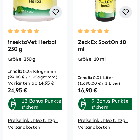
Durchschnittliche Bewertung von 5 von 5 Sternen
Durchschnittliche Bewertu
insektoVet Herbal
ZeckEx SpotOn 10
250 g
ml
Größe:
250 g
Größe:
10 ml
Inhalt:
0.25 Kilogramm
(99,80 € / 1 Kilogramm)
Inhalt:
0.01 Liter
Varianten ab
14,95 €
(1.690,00 € / 1 Liter)
Regulärer Preis:
Regulärer Preis:
24,95 €
16,90 €
13 Bonus Punkte
9 Bonus Punkte
P
P
sichern
sichern
Preise inkl. MwSt. zzgl.
Preise inkl. MwSt. zzgl.
Versandkosten
Versandkosten