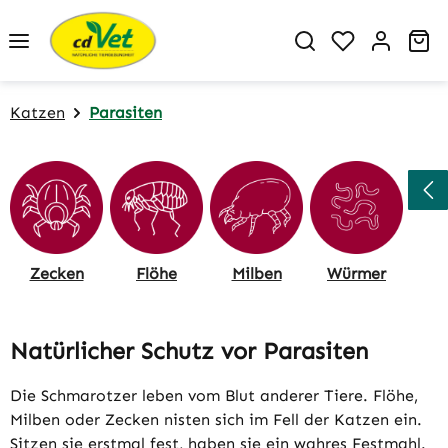
Zum Hauptinhalt springen
Du hast 0 P
Wa
Katzen
Parasiten
Zecken
Flöhe
Milben
Würmer
Natürlicher Schutz vor Parasiten
Die Schmarotzer leben vom Blut anderer Tiere. Flöhe,
Milben oder Zecken nisten sich im Fell der Katzen ein.
Sitzen sie erstmal fest, haben sie ein wahres Festmahl.