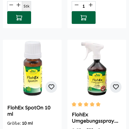
Produkt Anzahl: Gib den gewünschten Wert
Produkt Anzahl: Gi
Stk
In den Warenkorb
In den Warenkorb
FlohEx SpotOn 10
Durchschnittliche Bewertu
ml
FlohEx
Umgebungsspray
Größe:
10 ml
500 ml