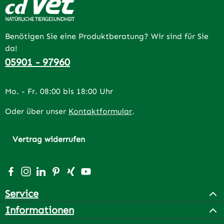
Benötigen Sie eine Produktberatung? Wir sind für Sie
da!
05901 - 97960
Mo. - Fr. 08:00 bis 18:00 Uhr
Oder über unser
Kontaktformular
.
Vertrag widerrufen
Besuche uns auf Facebook – öffnet in neuem Tab (extern
Schau auf Instagram vorbei – öffnet in neuem Tab (e
Vernetze dich mit uns auf LinkedIn – öffnet in n
Lass dich auf Pinterest inspirieren – öffnet 
Vernetze dich mit uns auf Xing – öffnet 
Sieh dir unsere Videos auf YouTube a
Service
Informationen