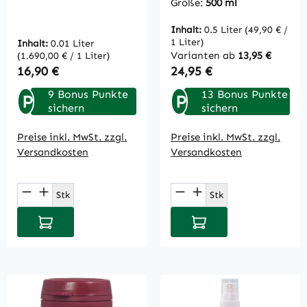
Größe:
500 ml
Inhalt:
0.5 Liter
(49,90 € /
1 Liter)
Inhalt:
0.01 Liter
Varianten ab
13,95 €
(1.690,00 € / 1 Liter)
Regulärer Preis:
Regulärer Preis:
16,90 €
24,95 €
9 Bonus Punkte
13 Bonus Punkte
P
P
sichern
sichern
Preise inkl. MwSt. zzgl.
Preise inkl. MwSt. zzgl.
Versandkosten
Versandkosten
Produkt Anzahl: Gib den gewünschten Wert
Produkt Anzahl: Gi
Stk
Stk
In den Warenkorb
In den Warenkorb