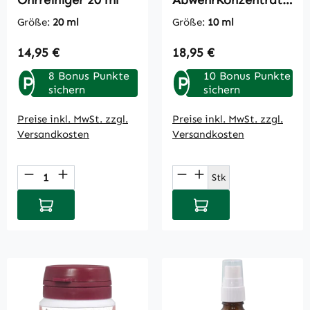
Ohrreiniger 20 ml
AbwehrKonzentrat
10 ml
Größe:
20 ml
Größe:
10 ml
Regulärer Preis:
Regulärer Preis:
14,95 €
18,95 €
8 Bonus Punkte
10 Bonus Punkte
P
P
sichern
sichern
Preise inkl. MwSt. zzgl.
Preise inkl. MwSt. zzgl.
Versandkosten
Versandkosten
Produkt Anzahl: Gib den gewünschten Wert
Produkt Anzahl: Gi
Stk
In den Warenkorb
In den Warenkorb