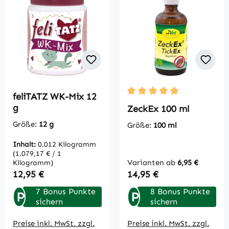
feliTATZ WK-Mix 12
Durchschnittliche Bewertu
g
ZeckEx 100 ml
Größe:
12 g
Größe:
100 ml
Inhalt:
0.012 Kilogramm
(1.079,17 € / 1
Varianten ab
6,95 €
Kilogramm)
Regulärer Preis:
Regulärer Preis:
12,95 €
14,95 €
7 Bonus Punkte
8 Bonus Punkte
P
P
sichern
sichern
Preise inkl. MwSt. zzgl.
Preise inkl. MwSt. zzgl.