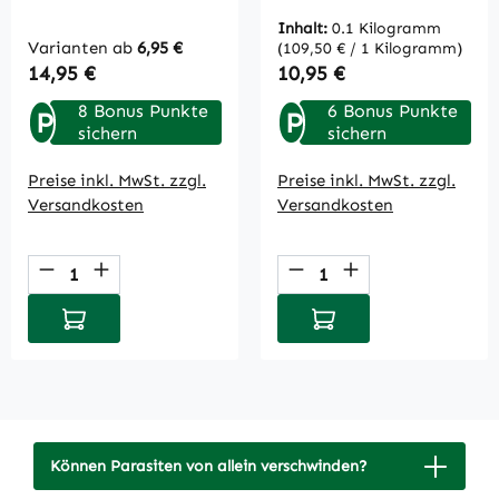
Inhalt:
0.1 Kilogramm
Varianten ab
6,95 €
(109,50 € / 1 Kilogramm)
Regulärer Preis:
Regulärer Preis:
14,95 €
10,95 €
8 Bonus Punkte
6 Bonus Punkte
P
P
sichern
sichern
Preise inkl. MwSt. zzgl.
Preise inkl. MwSt. zzgl.
Versandkosten
Versandkosten
Produkt Anzahl: Gib den gewünschten Wert
Produkt Anzahl: Gi
In den Warenkorb
In den Warenkorb
Können Parasiten von allein verschwinden?