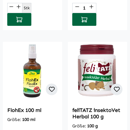
Produkt Anzahl: Gib den gewünschten Wert
Produkt Anzahl: Gi
Stk
In den Warenkorb
In den Warenkorb
FlohEx 100 ml
feliTATZ insektoVet
Herbal 100 g
Größe:
100 ml
Größe:
100 g