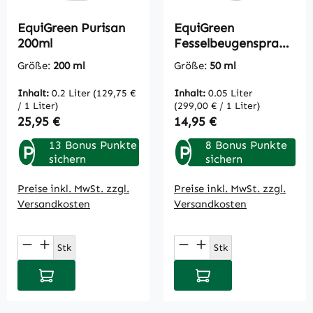
EquiGreen Purisan
EquiGreen
200ml
Fesselbeugenspray
50 ml
Größe:
200 ml
Größe:
50 ml
Inhalt:
0.2 Liter
(129,75 €
Inhalt:
0.05 Liter
/ 1 Liter)
(299,00 € / 1 Liter)
Regulärer Preis:
Regulärer Preis:
25,95 €
14,95 €
13 Bonus Punkte
8 Bonus Punkte
P
P
sichern
sichern
Preise inkl. MwSt. zzgl.
Preise inkl. MwSt. zzgl.
Versandkosten
Versandkosten
Produkt Anzahl: Gib den gewünschten Wert
Produkt Anzahl: Gi
Stk
Stk
In den Warenkorb
In den Warenkorb