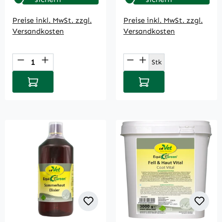
Preise inkl. MwSt. zzgl.
Preise inkl. MwSt. zzgl.
Versandkosten
Versandkosten
Produkt Anzahl: Gib den gewünschten Wert
Produkt Anzahl: Gi
Stk
In den Warenkorb
In den Warenkorb