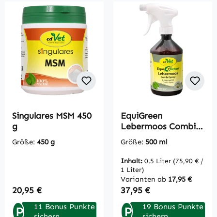
Singulares MSM 450
EquiGreen
g
Lebermoos Combi
Spray 500 ml
Größe:
450 g
Größe:
500 ml
Inhalt:
0.5 Liter
(75,90 € /
1 Liter)
Varianten ab
17,95 €
Regulärer Preis:
Regulärer Preis:
20,95 €
37,95 €
11 Bonus Punkte
19 Bonus Punkte
P
P
sichern
sichern