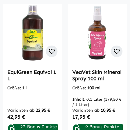
EquiGreen Equival 1
VeaVet Skin Mineral
L
Spray 100 ml
Größe:
1 l
Größe:
100 ml
Inhalt:
0.1 Liter
(179,50 €
/ 1 Liter)
Varianten ab
22,95 €
Varianten ab
10,95 €
Regulärer Preis:
Regulärer Preis:
42,95 €
17,95 €
22 Bonus Punkte
9 Bonus Punkte