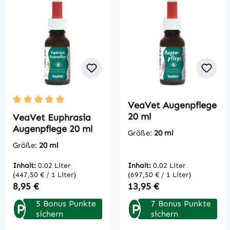
VeaVet Augenpflege
Durchschnittliche Bewertung von 5 von 5 Sternen
20 ml
VeaVet Euphrasia
Augenpflege 20 ml
Größe:
20 ml
Größe:
20 ml
Inhalt:
0.02 Liter
Inhalt:
0.02 Liter
(447,50 € / 1 Liter)
(697,50 € / 1 Liter)
Regulärer Preis:
Regulärer Preis:
8,95 €
13,95 €
5 Bonus Punkte
7 Bonus Punkte
P
P
sichern
sichern