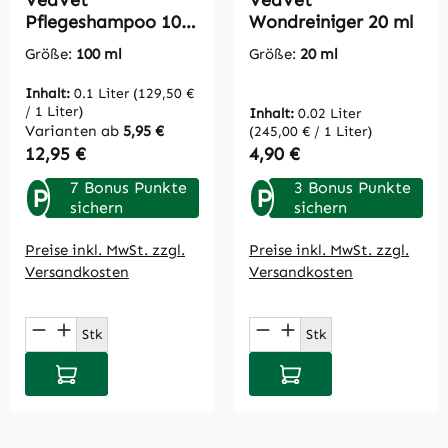
VeaVet
VeaVet
Pflegeshampoo 100
Wondreiniger 20 ml
ml
Größe:
100 ml
Größe:
20 ml
Inhalt:
0.1 Liter
(129,50 €
/ 1 Liter)
Inhalt:
0.02 Liter
Varianten ab
5,95 €
(245,00 € / 1 Liter)
Regulärer Preis:
Regulärer Preis:
12,95 €
4,90 €
7 Bonus Punkte
3 Bonus Punkte
P
P
sichern
sichern
Preise inkl. MwSt. zzgl.
Preise inkl. MwSt. zzgl.
Versandkosten
Versandkosten
Produkt Anzahl: Gib den gewünschten Wert
Produkt Anzahl: Gi
Stk
Stk
In den Warenkorb
In den Warenkorb