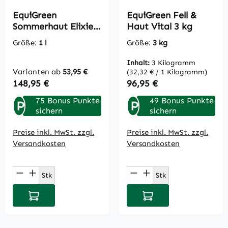
EquiGreen
EquiGreen Fell &
Sommerhaut Elixier
Haut Vital 3 kg
1 L
Größe:
1 l
Größe:
3 kg
Inhalt:
3 Kilogramm
Varianten ab
53,95 €
(32,32 € / 1 Kilogramm)
Regulärer Preis:
Regulärer Preis:
148,95 €
96,95 €
75 Bonus Punkte
49 Bonus Punkte
P
P
sichern
sichern
Preise inkl. MwSt. zzgl.
Preise inkl. MwSt. zzgl.
Versandkosten
Versandkosten
Produkt Anzahl: Gib den gewünschten Wert
Produkt Anzahl: Gi
Stk
Stk
In den Warenkorb
In den Warenkorb