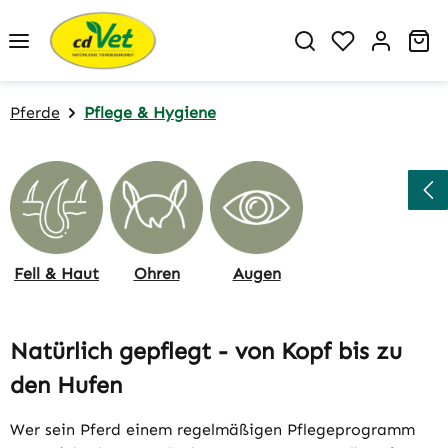
Zum Hauptinhalt springen
Du hast 0 P
Wa
Pferde
Pflege & Hygiene
Fell & Haut
Ohren
Augen
Natürlich gepflegt - von Kopf bis zu
den Hufen
Wer sein Pferd einem regelmäßigen Pflegeprogramm