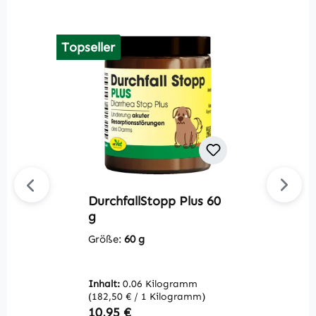
Topseller
DurchfallStopp Plus 60
P
g
G
Größe:
60 g
Inhalt:
0.06 Kilogramm
(182,50 € / 1 Kilogramm)
Regulärer Preis:
R
10,95 €
1