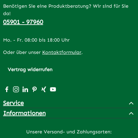
Benötigen Sie eine Produktberatung? Wir sind für Sie
da!
05901 - 97960
Mo. - Fr. 08:00 bis 18:00 Uhr
Oder über unser
Kontaktformular
.
Vertrag widerrufen
Besuche uns auf Facebook – öffnet in neuem Tab (extern
Schau auf Instagram vorbei – öffnet in neuem Tab (e
Vernetze dich mit uns auf LinkedIn – öffnet in n
Lass dich auf Pinterest inspirieren – öffnet 
Vernetze dich mit uns auf Xing – öffnet 
Sieh dir unsere Videos auf YouTube a
Service
Informationen
Unsere Versand- und Zahlungsarten: