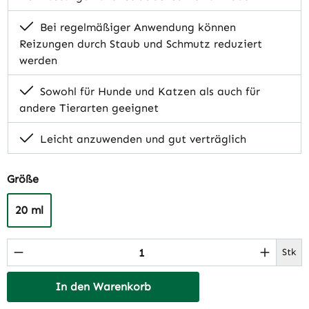
Bei regelmäßiger Anwendung können
Reizungen durch Staub und Schmutz reduziert
werden
Sowohl für Hunde und Katzen als auch für
andere Tierarten geeignet
Leicht anzuwenden und gut verträglich
auswählen
Größe
20 ml
Produkt Anzahl: Gib den gewünschten Wert 
Stk
In den Warenkorb