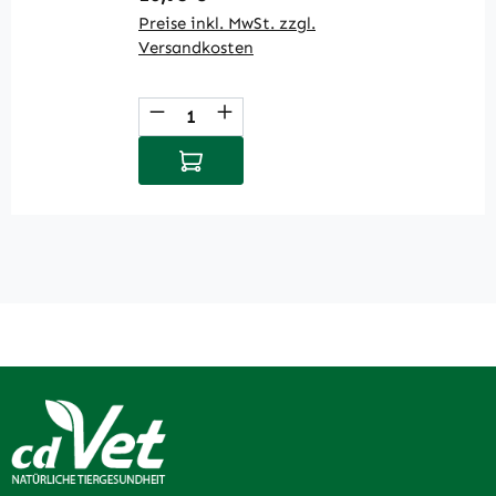
Preise inkl. MwSt. zzgl.
Pr
Versandkosten
V
Produkt Anzahl: Gib den gewüns
P
In den Warenkorb