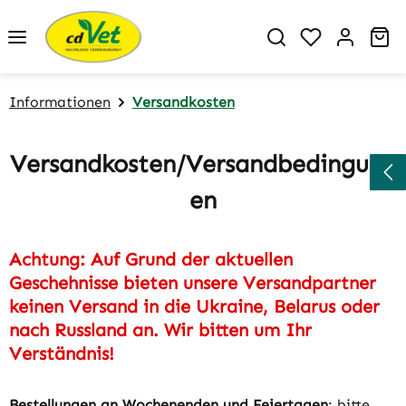
Zum Hauptinhalt springen
Du hast 0 P
Wa
Informationen
Versandkosten
Versandkosten/Versandbedingung
en
Achtung: Auf Grund der aktuellen
Geschehnisse bieten unsere Versandpartner
keinen Versand in die Ukraine, Belarus oder
nach Russland an. Wir bitten um Ihr
Verständnis!
Bestellungen an Wochenenden und Feiertagen
: bitte