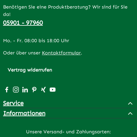
Benötigen Sie eine Produktberatung? Wir sind für Sie
da!
05901 - 97960
Mo. - Fr. 08:00 bis 18:00 Uhr
Oder über unser
Kontaktformular
.
Vertrag widerrufen
Besuche uns auf Facebook – öffnet in neuem Tab (extern
Schau auf Instagram vorbei – öffnet in neuem Tab (e
Vernetze dich mit uns auf LinkedIn – öffnet in n
Lass dich auf Pinterest inspirieren – öffnet 
Vernetze dich mit uns auf Xing – öffnet 
Sieh dir unsere Videos auf YouTube a
Service
Informationen
Unsere Versand- und Zahlungsarten: