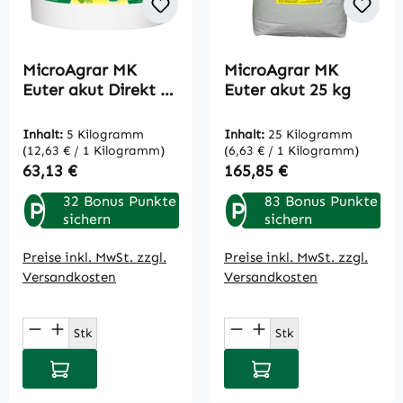
MicroAgrar MK
MicroAgrar MK
Euter akut Direkt 5
Euter akut 25 kg
kg
Inhalt:
5 Kilogramm
Inhalt:
25 Kilogramm
(12,63 € / 1 Kilogramm)
(6,63 € / 1 Kilogramm)
Regulärer Preis:
Regulärer Preis:
63,13 €
165,85 €
32 Bonus Punkte
83 Bonus Punkte
P
P
sichern
sichern
Preise inkl. MwSt. zzgl.
Preise inkl. MwSt. zzgl.
Versandkosten
Versandkosten
Produkt Anzahl: Gib den gewünschten Wert
Produkt Anzahl: Gi
Stk
Stk
In den Warenkorb
In den Warenkorb