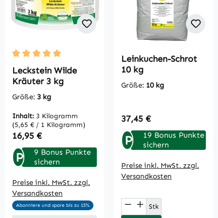
Leinkuchen-Schrot
Durchschnittliche Bewertung von 5 von 5 Sternen
10 kg
Leckstein Wilde
Kräuter 3 kg
Größe:
10 kg
Größe:
3 kg
Inhalt:
3 Kilogramm
Regulärer Preis:
37,45 €
(5,65 € / 1 Kilogramm)
Regulärer Preis:
16,95 €
19 Bonus Punkte
P
sichern
9 Bonus Punkte
P
sichern
Preise inkl. MwSt. zzgl.
Versandkosten
Preise inkl. MwSt. zzgl.
Versandkosten
Produkt Anzahl: Gi
Stk
Abonniere und spare bis zu 15%