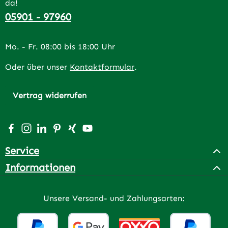
da!
05901 - 97960
Mo. - Fr. 08:00 bis 18:00 Uhr
Oder über unser
Kontaktformular
.
Vertrag widerrufen
Besuche uns auf Facebook – öffnet in neuem Tab (extern
Schau auf Instagram vorbei – öffnet in neuem Tab (e
Vernetze dich mit uns auf LinkedIn – öffnet in n
Lass dich auf Pinterest inspirieren – öffnet 
Vernetze dich mit uns auf Xing – öffnet 
Sieh dir unsere Videos auf YouTube a
Service
Informationen
Unsere Versand- und Zahlungsarten: