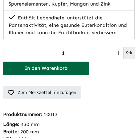
Spurenelementen, Kupfer, Mangan und Zink
Enthält Lebendhefe, unterstützt die
Pansenaktivität, eine gesunde Euterkondition und
Klauen und kann die Fruchtbarkeit verbessern
Produkt Anzahl: Gib den gewünschten Wert 
Stk
In den Warenkorb
Zum Merkzettel hinzufügen
Produktnummer:
10013
Länge:
430 mm
Breite:
200 mm