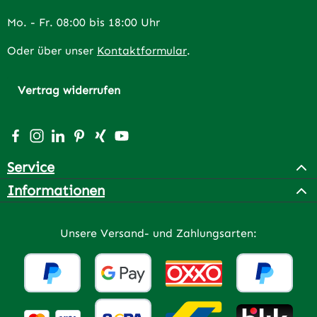
Mo. - Fr. 08:00 bis 18:00 Uhr
Oder über unser
Kontaktformular
.
Vertrag widerrufen
Besuche uns auf Facebook – öffnet in neuem Tab (extern
Schau auf Instagram vorbei – öffnet in neuem Tab (e
Vernetze dich mit uns auf LinkedIn – öffnet in n
Lass dich auf Pinterest inspirieren – öffnet 
Vernetze dich mit uns auf Xing – öffnet 
Sieh dir unsere Videos auf YouTube a
Service
Informationen
Unsere Versand- und Zahlungsarten: