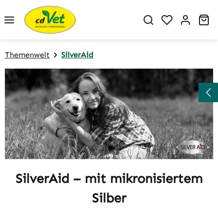
Zum Hauptinhalt springen
Du hast 0 P
Wa
Themenwelt
SilverAid
SilverAid – mit mikronisiertem
Silber