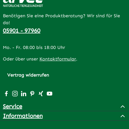
Benötigen Sie eine Produktberatung? Wir sind für Sie
da!
05901 - 97960
Mo. - Fr. 08:00 bis 18:00 Uhr
Oder über unser
Kontaktformular
.
Vertrag widerrufen
Besuche uns auf Facebook – öffnet in neuem Tab (extern
Schau auf Instagram vorbei – öffnet in neuem Tab (e
Vernetze dich mit uns auf LinkedIn – öffnet in n
Lass dich auf Pinterest inspirieren – öffnet 
Vernetze dich mit uns auf Xing – öffnet 
Sieh dir unsere Videos auf YouTube a
Service
Informationen