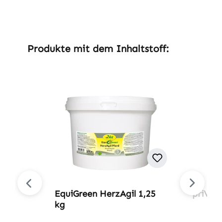
Produktgalerie überspringen
Produkte mit dem Inhaltstoff:
EquiGreen HerzAgil 1,25
priVet
kg