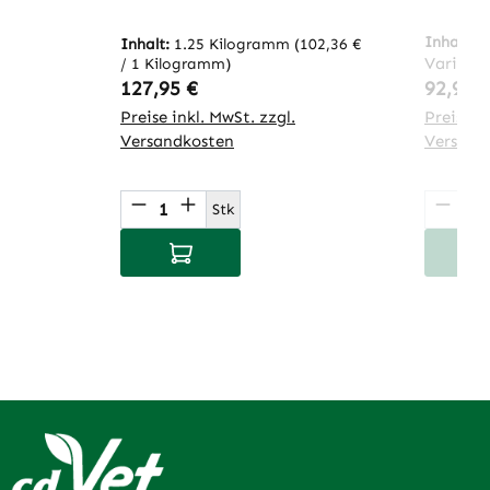
Inhalt:
2
Inhalt:
1.25 Kilogramm
(102,36 €
Variant
/ 1 Kilogramm)
Regulärer Preis:
Regulär
127,95 €
92,95 
Preise inkl. MwSt. zzgl.
Preise in
Versandkosten
Versand
Produkt Anzahl: Gib den gewünsch
Produ
Stk
In den Warenkorb
I