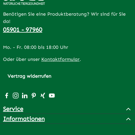
Benötigen Sie eine Produktberatung? Wir sind für Sie
da!
05901 - 97960
Mo. - Fr. 08:00 bis 18:00 Uhr
Oder über unser
Kontaktformular
.
Vertrag widerrufen
Besuche uns auf Facebook – öffnet in neuem Tab (extern
Schau auf Instagram vorbei – öffnet in neuem Tab (e
Vernetze dich mit uns auf LinkedIn – öffnet in n
Lass dich auf Pinterest inspirieren – öffnet 
Vernetze dich mit uns auf Xing – öffnet 
Sieh dir unsere Videos auf YouTube a
Service
Informationen