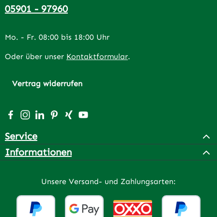
05901 - 97960
Mo. - Fr. 08:00 bis 18:00 Uhr
Oder über unser
Kontaktformular
.
Vertrag widerrufen
Besuche uns auf Facebook – öffnet in neuem Tab (extern
Schau auf Instagram vorbei – öffnet in neuem Tab (e
Vernetze dich mit uns auf LinkedIn – öffnet in n
Lass dich auf Pinterest inspirieren – öffnet 
Vernetze dich mit uns auf Xing – öffnet 
Sieh dir unsere Videos auf YouTube a
Service
Informationen
Unsere Versand- und Zahlungsarten: