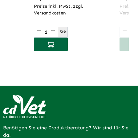
Preise inkl. MwSt. zzgl.
Preise in
Versandkosten
Versand
Produkt Anzahl: Gib den gewünsch
Produ
Stk
In den Warenkorb
I
Benötigen Sie eine Produktberatung? Wir sind für Sie
da!