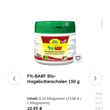
Produktgalerie überspringen
Fit-BARF Bio-
Fit-BA
Hagebuttenschalen 150 g
Inhalt:
2
Kilogra
Inhalt:
0.15 Kilogramm
(73,00 € /
Variant
1 Kilogramm)
Regulärer Preis:
Regulär
10,95 €
52,95 