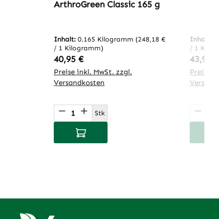
ArthroGreen Classic 165 g
Inhalt:
0.165 Kilogramm
(248,18 €
Inhalt:
0
/ 1 Kilogramm)
/ 1 Kilo
Regulärer Preis:
Regulär
40,95 €
43,95 
Preise inkl. MwSt. zzgl.
Preise in
Versandkosten
Versand
Produkt Anzahl: Gib den gewünsch
Produ
Stk
In den Warenkorb
I