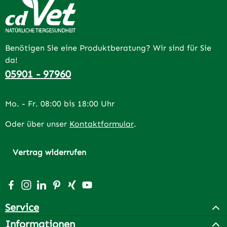
Benötigen Sie eine Produktberatung? Wir sind für Sie
da!
05901 - 97960
Mo. - Fr. 08:00 bis 18:00 Uhr
Oder über unser
Kontaktformular
.
Vertrag widerrufen
Besuche uns auf Facebook – öffnet in neuem Tab (extern
Schau auf Instagram vorbei – öffnet in neuem Tab (e
Vernetze dich mit uns auf LinkedIn – öffnet in n
Lass dich auf Pinterest inspirieren – öffnet 
Vernetze dich mit uns auf Xing – öffnet 
Sieh dir unsere Videos auf YouTube a
Service
Informationen