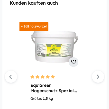
Produktgalerie überspringen
Kunden kauften auch
- Süßholzwurzel
V
Durchschnittliche Bewertung von 5 von 5 S
m
EquiGreen
Magenschutz Spezial
G
1,5 kg
Größe:
1,5 kg