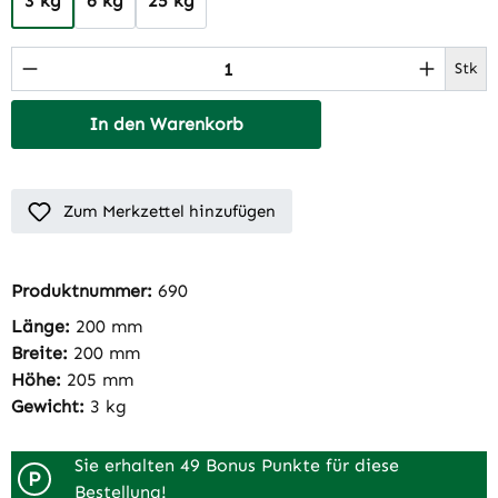
3 kg
6 kg
25 kg
Produkt Anzahl: Gib den gewünschten Wert 
Stk
In den Warenkorb
Zum Merkzettel hinzufügen
Produktnummer:
690
Länge:
200 mm
Breite:
200 mm
Höhe:
205 mm
Gewicht:
3 kg
Sie erhalten 49 Bonus Punkte für diese
P
Bestellung!