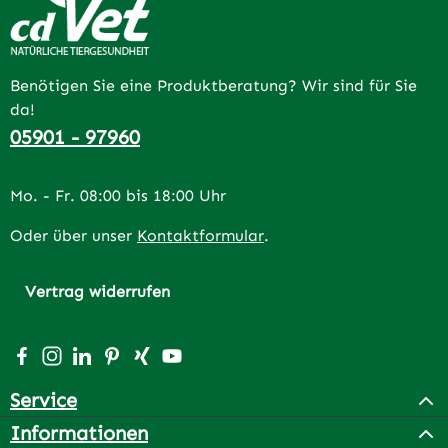
Benötigen Sie eine Produktberatung? Wir sind für Sie
da!
05901 - 97960
Mo. - Fr. 08:00 bis 18:00 Uhr
Oder über unser
Kontaktformular
.
Vertrag widerrufen
Besuche uns auf Facebook – öffnet in neuem Tab (extern
Schau auf Instagram vorbei – öffnet in neuem Tab (e
Vernetze dich mit uns auf LinkedIn – öffnet in n
Lass dich auf Pinterest inspirieren – öffnet 
Vernetze dich mit uns auf Xing – öffnet 
Sieh dir unsere Videos auf YouTube a
Service
Informationen