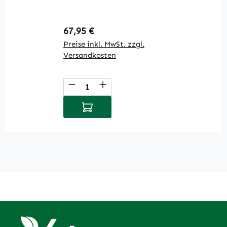
Regulärer Preis:
R
67,95 €
7
Preise inkl. MwSt. zzgl.
Pr
Versandkosten
V
Produkt Anzahl: Gib den gewüns
P
In den Warenkorb