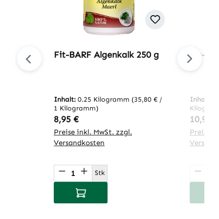
Fit-BARF Algenkalk 250 g
Fit-BA
Inhalt:
0.25 Kilogramm
(35,80 € /
Inhalt:
0
1 Kilogramm)
Kilogra
Regulärer Preis:
Regulär
8,95 €
10,95 
Preise inkl. MwSt. zzgl.
Preise in
Versandkosten
Versand
Produkt Anzahl: Gib den gewünsch
Produ
Stk
In den Warenkorb
I