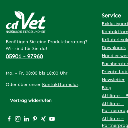
Service
Exklusivpar
Kontaktfor
Kräuterlexi
Benötigen Sie eine Produktberatung?
Downloads
Wir sind für Sie da!
05901 - 97960
Händler we
Fachberate
Private Lab
Mo. - Fr. 08:00 bis 18:00 Uhr
Newsletter
Oder über unser
Kontaktformular
.
Blog
Affiliate – 
Vertrag widerrufen
Affiliate –
Partnerpro
Besuche uns auf Facebook – öffnet in neuem Tab (exter
Schau auf Instagram vorbei – öffnet in neuem Tab (
Vernetze dich mit uns auf LinkedIn – öffnet in
Lass dich auf Pinterest inspirieren – öffnet
Vernetze dich mit uns auf Xing – öffnet
Sieh dir unsere Videos auf YouTube 
Affiliate –
Partnerpro