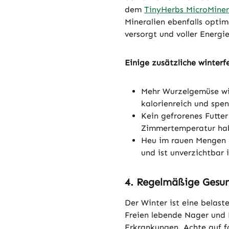
dem
TinyHerbs MicroMiner
Mineralien ebenfalls opti
versorgt und voller Energi
Einige zusätzliche winterfe
Mehr Wurzelgemüse wie
kalorienreich und spe
Kein gefrorenes Futte
Zimmertemperatur ha
Heu im rauen Mengen –
und ist unverzichtbar 
4. Regelmäßige Gesun
Der Winter ist eine belast
Freien lebende Nager und 
Erkrankungen. Achte auf 