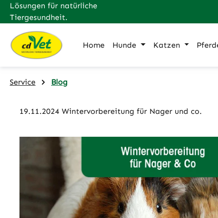
Lösungen für natürliche
m Hauptinhalt springen
Zur Suche springen
Zur Hauptnavigation springen
Tiergesundheit.
Home
Hunde
Katzen
Pferd
Service
Blog
19.11.2024 Wintervorbereitung für Nager und co.