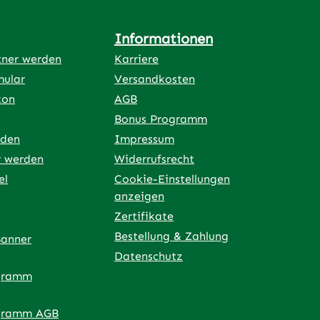
Informationen
tner werden
Karriere
mular
Versandkosten
kon
AGB
Bonus Programm
rden
Impressum
r werden
Widerrufsrecht
el
Cookie-Einstellungen
anzeigen
Zertifikate
Bestellung & Zahlung
Banner
Datenschutz
gramm
ner Link)
externer Link)
 neuem Tab (externer Link)
 in neuem Tab (externer Link)
 in neuem Tab (externer Link)
an – öffnet in neuem Tab (externer Link)
gramm AGB