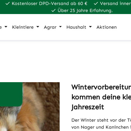
Kostenloser DPD-Versand ab 60 €
Versand inner
Über 25 Jahre Erfahrung.
e
Kleintiere
Agrar
Haushalt
Aktionen
Wintervorbereitu
kommen deine klei
Jahreszeit
Der Winter steht vor der T
von Nager und Kaninchen i