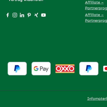
Affiliate –
Partnerpro
Besuche uns auf Facebook – öffnet in neuem Tab (exter
Schau auf Instagram vorbei – öffnet in neuem Tab (
Vernetze dich mit uns auf LinkedIn – öffnet in
Lass dich auf Pinterest inspirieren – öffnet
Vernetze dich mit uns auf Xing – öffnet
Sieh dir unsere Videos auf YouTube 
Affiliate –
Partnerpro
Infomateri