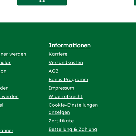
Ernährung.
t
Informationen
tner werden
Karriere
mular
Versandkosten
kon
AGB
Bonus Programm
rden
Impressum
r werden
Widerrufsrecht
el
Cookie-Einstellungen
anzeigen
Zertifikate
Bestellung & Zahlung
Banner