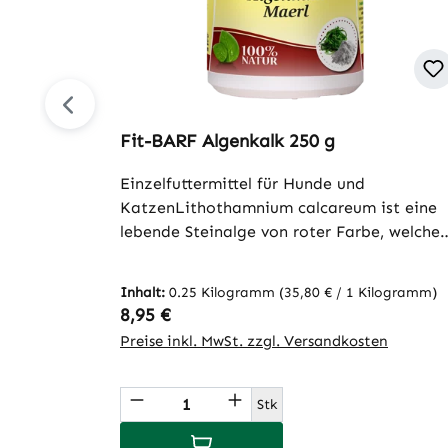
Fit-BARF Algenkalk 250 g
Einzelfuttermittel für Hunde und
KatzenLithothamnium calcareum ist eine
lebende Steinalge von roter Farbe, welche
bei der Trocknung zu weiß umschlägt. Als
100% rein natürlicher Stoff besitzt sie eine
Inhalt:
0.25 Kilogramm
(35,80 € / 1 Kilogramm)
hohen Anteil an Spurenelementen und
Regulärer Preis:
8,95 €
Kalzium. Dadurch ist sie ideal geeignet, u
Preise inkl. MwSt. zzgl. Versandkosten
den individuellen Kalziumbedarf zu decke
und den beim Barfen zu beachtenden
Produkt Anzahl: Gib den gew
Phosphorüberschuss
Stk
auszugleichen.Fütterungsempfehlung: Um
In den Warenkorb
den Phosphorüberschuss im Frischfleisch z