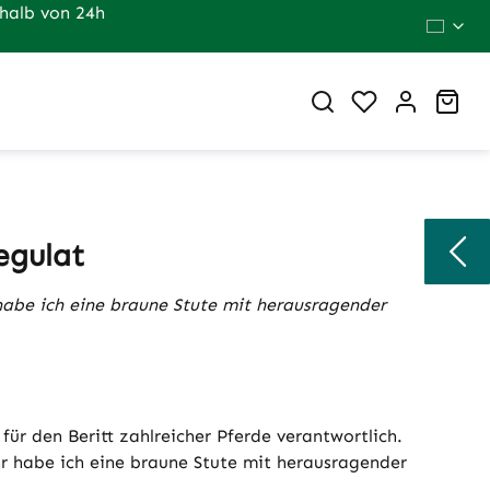
halb von 24h
Du hast 0 Pr
War
egulat
r habe ich eine braune Stute mit herausragender
h für den Beritt zahlreicher Pferde verantwortlich.
hr habe ich eine braune Stute mit herausragender