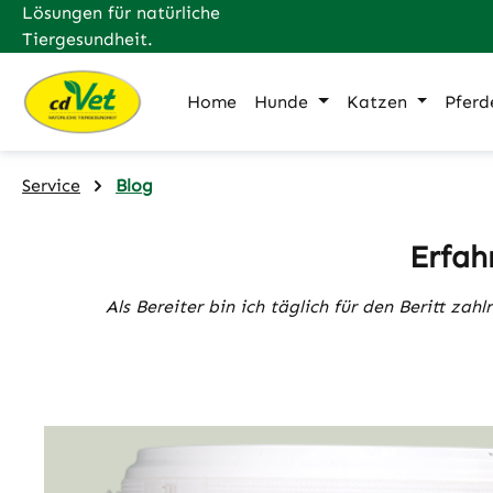
Lösungen für natürliche
m Hauptinhalt springen
Zur Suche springen
Zur Hauptnavigation springen
Tiergesundheit.
Home
Hunde
Katzen
Pferd
Service
Blog
Erfah
Als Bereiter bin ich täglich für den Beritt za