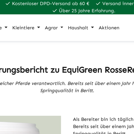
Kostenloser DPD-Versand ab 60 €
Versand inner
Über 25 Jahre Erfahrung.
e
Kleintiere
Agrar
Haushalt
Aktionen
rungsbericht zu EquiGreen RosseR
hlreicher Pferde verantwortlich. Bereits seit über einem Jah
Springqualität in Beritt.
Als Bereiter bin ich täglic
Bereits seit über einem Ja
Springqualität in Beritt.