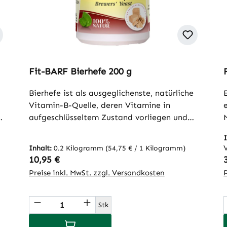
Fit-BARF Bierhefe 200 g
Bierhefe ist als ausgeglichenste, natürliche
Vitamin-B-Quelle, deren Vitamine in
aufgeschlüsseltem Zustand vorliegen und
direkt aufgenommen werden können, eine
n
wertvolle Ergänzung zur täglichen
Inhalt:
0.2 Kilogramm
(54,75 € / 1 Kilogramm)
Ernährung. Zudem besitzt Bierhefe einen
Regulärer Preis:
10,95 €
m
positiven Effekt auf die Darmflora. Ihr
Preise inkl. MwSt. zzgl. Versandkosten
n
Gehalt an Phosphor, Kalium, Magnesium,
Calcium, Eisen, Zink, Kupfer und Mangan
ünschten Wert ein oder benutze die Sch
Produkt Anzahl: Gib den gewünscht
sowie den Spurenelementen Kobalt,
Stk
Molybdän, Chrom und Selen liefern einen
In den Warenkorb
u
wichtigen Beitrag zur bedarfsgerechten