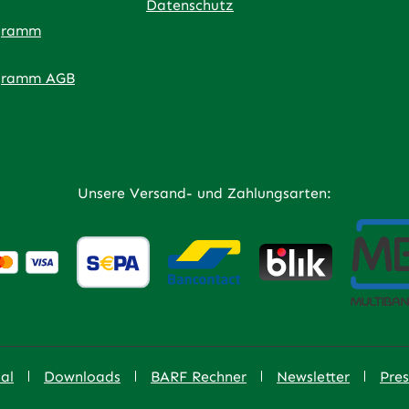
Datenschutz
gramm
ner Link)
externer Link)
 neuem Tab (externer Link)
 in neuem Tab (externer Link)
 in neuem Tab (externer Link)
an – öffnet in neuem Tab (externer Link)
gramm AGB
Unsere Versand- und Zahlungsarten:
al
Downloads
BARF Rechner
Newsletter
Pres