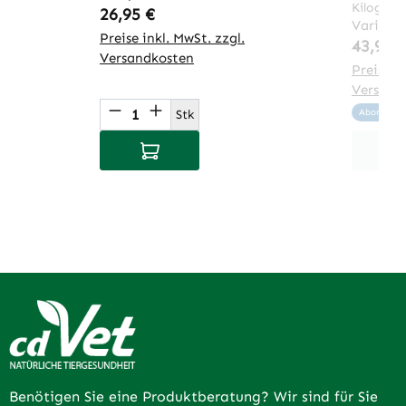
Kilogra
Regulärer Preis:
26,95 €
Variant
Preise inkl. MwSt. zzgl.
Regulär
43,95 
Versandkosten
Preise in
Versand
Produkt Anzahl: Gib den gewünsch
Stk
Abonniere 
In den Warenkorb
Benötigen Sie eine Produktberatung? Wir sind für Sie