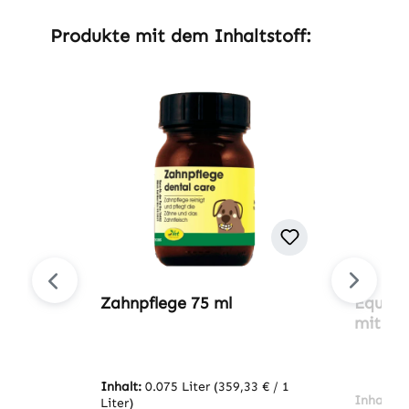
Produktgalerie überspringen
Produkte mit dem Inhaltstoff:
Zahnpflege 75 ml
EquiGr
mit Ha
Inhalt:
0.075 Liter
(359,33 € / 1
Inhalt:
2
Liter)