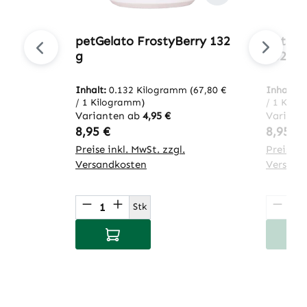
petGelato FrostyBerry 132
petGel
g
132 g
Inhalt:
0.132 Kilogramm
(67,80 €
Inhalt:
0
/ 1 Kilogramm)
/ 1 Kilo
Varianten ab
4,95 €
Variant
Regulärer Preis:
Regulär
8,95 €
8,95 €
Preise inkl. MwSt. zzgl.
Preise in
Versandkosten
Versand
Produkt Anzahl: Gib den gewünsch
Produ
Stk
In den Warenkorb
I