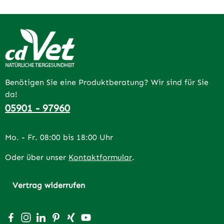
Benötigen Sie eine Produktberatung? Wir sind für Sie
da!
05901 - 97960
Mo. - Fr. 08:00 bis 18:00 Uhr
Oder über unser
Kontaktformular
.
Vertrag widerrufen
Besuche uns auf Facebook – öffnet in neuem Tab (extern
Schau auf Instagram vorbei – öffnet in neuem Tab (e
Vernetze dich mit uns auf LinkedIn – öffnet in n
Lass dich auf Pinterest inspirieren – öffnet 
Vernetze dich mit uns auf Xing – öffnet 
Sieh dir unsere Videos auf YouTube a