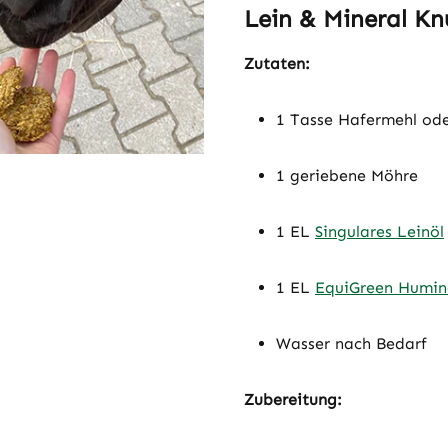
Lein & Mineral K
Zutaten:
1 Tasse Hafermehl od
1 geriebene Möhre
1 EL
Singulares Leinöl
1 EL
EquiGreen Humin
Wasser nach Bedarf
Zubereitung: