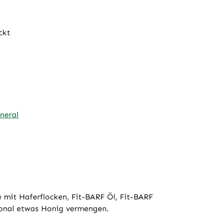
ckt
neral
 mit Haferflocken, Fit-BARF Öl, Fit-BARF
ional etwas Honig vermengen.