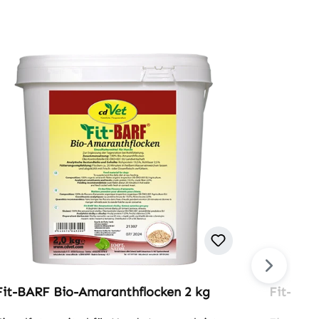
Fit-BARF Bio-Amaranthflocken 2 kg
Fit-BARF