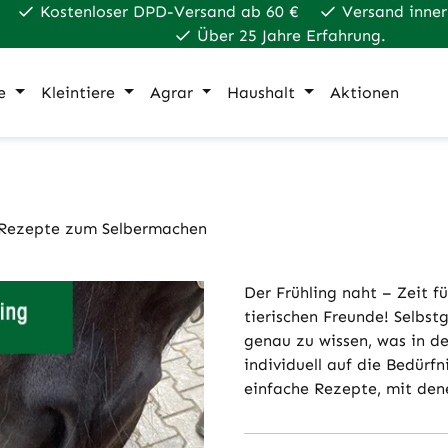
Kostenloser DPD-Versand ab 60 €
Versand inner
Über 25 Jahre Erfahrung.
e
Kleintiere
Agrar
Haushalt
Aktionen
 Rezepte zum Selbermachen
Der Frühling naht – Zeit f
tierischen Freunde! Selbst
genau zu wissen, was in den
individuell auf die Bedürf
einfache Rezepte, mit den