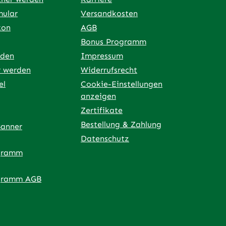
mular
Versandkosten
kon
AGB
Bonus Programm
rden
Impressum
r werden
Widerrufsrecht
el
Cookie-Einstellungen
anzeigen
Zertifikate
Bestellung & Zahlung
Banner
Datenschutz
gramm
ner Link)
externer Link)
 neuem Tab (externer Link)
 in neuem Tab (externer Link)
 in neuem Tab (externer Link)
an – öffnet in neuem Tab (externer Link)
gramm AGB