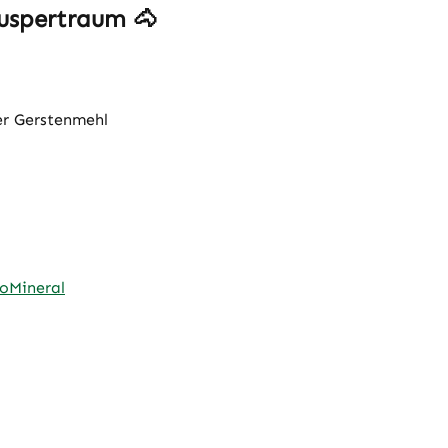
nuspertraum
🐴
er Gerstenmehl
oMineral