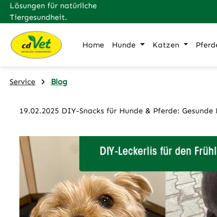
Lösungen für natürliche
m Hauptinhalt springen
Zur Suche springen
Zur Hauptnavigation springen
Tiergesundheit.
Home
Hunde
Katzen
Pferd
Service
Blog
19.02.2025 DIY-Snacks für Hunde & Pferde: Gesunde