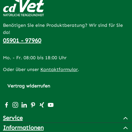
Benötigen Sie eine Produktberatung? Wir sind für Sie
da!
05901 - 97960
Mo. - Fr. 08:00 bis 18:00 Uhr
Oder über unser
Kontaktformular
.
Vertrag widerrufen
Besuche uns auf Facebook – öffnet in neuem Tab (extern
Schau auf Instagram vorbei – öffnet in neuem Tab (e
Vernetze dich mit uns auf LinkedIn – öffnet in n
Lass dich auf Pinterest inspirieren – öffnet 
Vernetze dich mit uns auf Xing – öffnet 
Sieh dir unsere Videos auf YouTube a
Service
Informationen