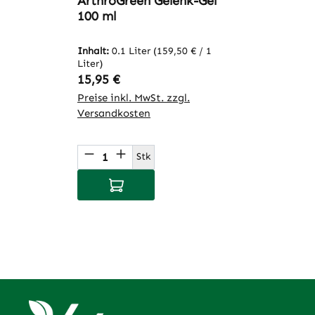
ArthroGreen Gelenk-Gel
100 ml
Inhalt:
0.1 Liter
(159,50 € / 1
Liter)
Regulärer Preis:
15,95 €
Preise inkl. MwSt. zzgl.
Versandkosten
Produkt Anzahl: Gib den gewünsch
Stk
In den Warenkorb