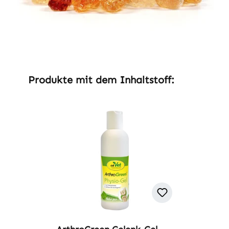
Produktgalerie überspringen
Produkte mit dem Inhaltstoff: