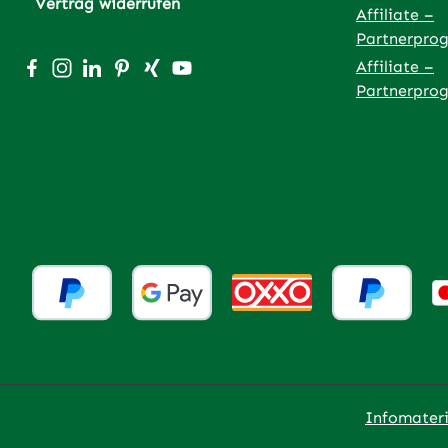
Vertrag widerrufen
Affiliate –
Partnerpro
Besuche uns auf Facebook – öffnet in neuem Tab (exter
Schau auf Instagram vorbei – öffnet in neuem Tab (
Vernetze dich mit uns auf LinkedIn – öffnet in
Lass dich auf Pinterest inspirieren – öffnet
Vernetze dich mit uns auf Xing – öffnet
Sieh dir unsere Videos auf YouTube 
Affiliate –
Partnerpro
Infomateri