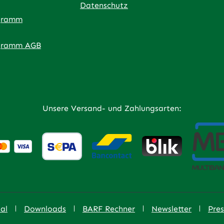
Datenschutz
gramm
ner Link)
externer Link)
 neuem Tab (externer Link)
 in neuem Tab (externer Link)
 in neuem Tab (externer Link)
an – öffnet in neuem Tab (externer Link)
gramm AGB
Unsere Versand- und Zahlungsarten:
al
Downloads
BARF Rechner
Newsletter
Pres