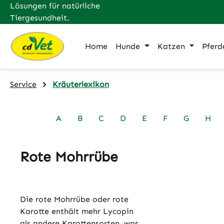
Lösungen für natürliche
m Hauptinhalt springen
Zur Suche springen
Zur Hauptnavigation springen
Tiergesundheit.
Home
Hunde
Katzen
Pferd
Service
Kräuterlexikon
A
B
C
D
E
F
G
H
Rote Mohrrübe
Die rote Mohrrübe oder rote
Karotte enthält mehr Lycopin
als andere Karottensorten, was