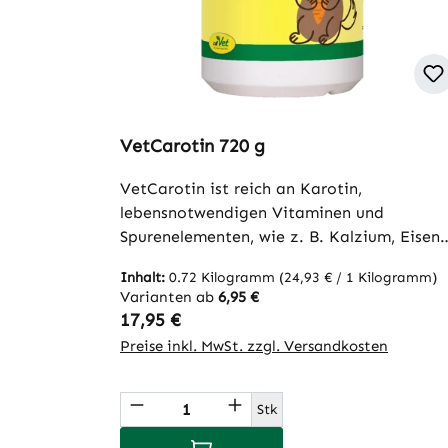
VetCarotin 720 g
VetCarotin ist reich an Karotin,
lebensnotwendigen Vitaminen und
Spurenelementen, wie z. B. Kalzium, Eisen,
Magnesium, Mangan, Phosphor, Kalium un
Inhalt:
0.72 Kilogramm
(24,93 € / 1 Kilogramm)
Jod. Diese Inhaltsstoffe sind wichtig für ei
Varianten ab
6,95 €
gutes Haarkleid, gute Pigmentierung, hoh
Regulärer Preis:
17,95 €
Abwehrkraft, gutes Sehvermögen,
Preise inkl. MwSt. zzgl. Versandkosten
Organstoffwechsel, Blut- und Zellaufbau
und für eine optimale und gesunde
Produkt Anzahl: Gib den gew
Jungtierentwicklung.VetCarotin ist ein rein
Stk
natürlicher, gemahlener Karottentrester,
In den Warenkorb