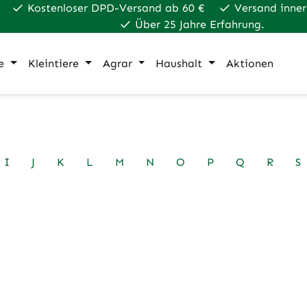
Kostenloser DPD-Versand ab 60 €
Versand inner
Über 25 Jahre Erfahrung.
e
Kleintiere
Agrar
Haushalt
Aktionen
I
J
K
L
M
N
O
P
Q
R
S