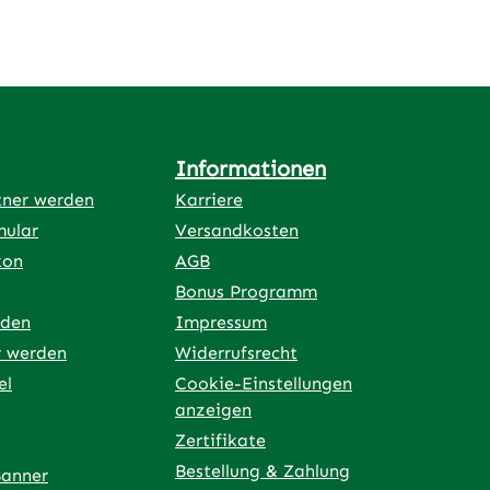
s
n
Informationen
d
tner werden
Karriere
mular
Versandkosten
kon
AGB
Bonus Programm
rden
Impressum
r werden
Widerrufsrecht
el
Cookie-Einstellungen
anzeigen
Zertifikate
Bestellung & Zahlung
Banner