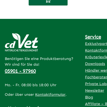
der täglich zum normalen Futter gegeben
wird. Das enthaltene β?-Karotin
(Provitamin A) wird im Körper zu Vitamin
A umgewandelt und dient dem Organismu
unter anderem zum Aufbau, Abdeckung
und Abdichtung der äußeren Hautschichte
und der Schleimhäute des Atmungs- und
Service
Verdauungsapparates, sowie des Harn- un
Exklusivpar
Geschlechtssystems. Bei
Kontaktfor
ernährungsbedingten Durchfällen kann es,
Kräuterlexi
in Kombination mit DarmRein, zur
Benötigen Sie eine Produktberatung?
Downloads
Unterstützung eingesetzt werden.
Wir sind für Sie da!
05901 - 97960
Händler we
Fachberate
Private Lab
Mo. - Fr. 08:00 bis 18:00 Uhr
Newsletter
Oder über unser
Kontaktformular
.
Blog
Affiliate – 