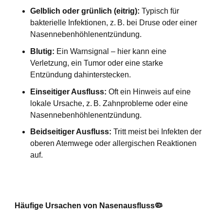
Gelblich oder grünlich (eitrig):
Typisch für
bakterielle Infektionen, z.
B. bei Druse oder einer
Nasennebenh
ö
hlenentz
ü
ndung.
Blutig:
Ein Warnsignal – hier kann eine
Verletzung, ein Tumor oder eine starke
Entzündung dahinterstecken.
Einseitiger Ausfluss:
Oft ein Hinweis auf eine
lokale Ursache, z.
B. Zahnprobleme oder eine
Nasennebenh
ö
hlenentz
ü
ndung.
Beidseitiger Ausfluss:
Tritt meist bei Infekten der
oberen Atemwege oder allergischen Reaktionen
auf.
Häufige Ursachen von Nasenausfluss
🦠