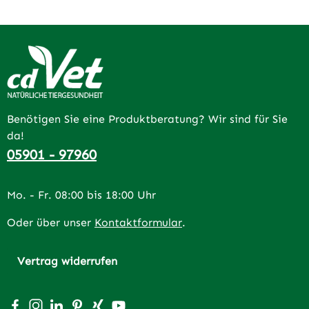
Benötigen Sie eine Produktberatung? Wir sind für Sie
da!
05901 - 97960
Mo. - Fr. 08:00 bis 18:00 Uhr
Oder über unser
Kontaktformular
.
Vertrag widerrufen
Besuche uns auf Facebook – öffnet in neuem Tab (extern
Schau auf Instagram vorbei – öffnet in neuem Tab (e
Vernetze dich mit uns auf LinkedIn – öffnet in n
Lass dich auf Pinterest inspirieren – öffnet 
Vernetze dich mit uns auf Xing – öffnet 
Sieh dir unsere Videos auf YouTube a