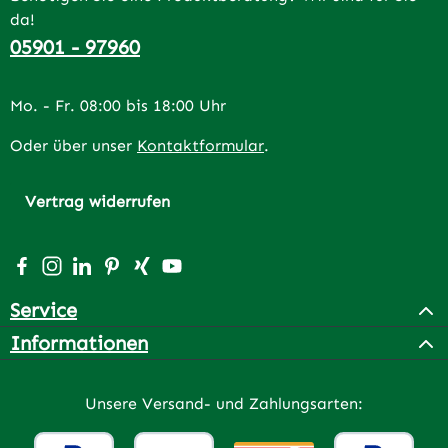
da!
05901 - 97960
Mo. - Fr. 08:00 bis 18:00 Uhr
Oder über unser
Kontaktformular
.
Vertrag widerrufen
Besuche uns auf Facebook – öffnet in neuem Tab (extern
Schau auf Instagram vorbei – öffnet in neuem Tab (e
Vernetze dich mit uns auf LinkedIn – öffnet in n
Lass dich auf Pinterest inspirieren – öffnet 
Vernetze dich mit uns auf Xing – öffnet 
Sieh dir unsere Videos auf YouTube a
Service
Informationen
Unsere Versand- und Zahlungsarten: