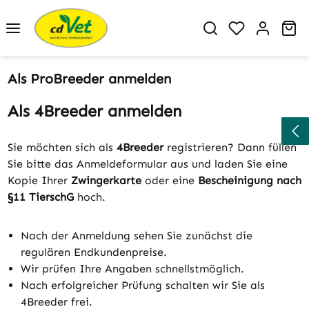
Zum Hauptinhalt springen
Du hast 0 P
Wa
Als ProBreeder anmelden
Als 4Breeder anmelden
Sie möchten sich als
4Breeder
registrieren? Dann füllen
Sie bitte das Anmeldeformular aus und laden Sie eine
Kopie Ihrer
Zwingerkarte
oder eine
Bescheinigung nach
§11 TierschG
hoch.
Nach der Anmeldung sehen Sie zunächst die
regulären Endkundenpreise.
Wir prüfen Ihre Angaben schnellstmöglich.
Nach erfolgreicher Prüfung schalten wir Sie als
4Breeder frei.