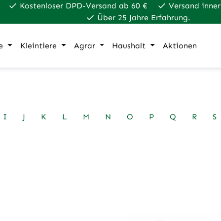
Kostenloser DPD-Versand ab 60 €
Versand inner
Über 25 Jahre Erfahrung.
e
Kleintiere
Agrar
Haushalt
Aktionen
I
J
K
L
M
N
O
P
Q
R
S