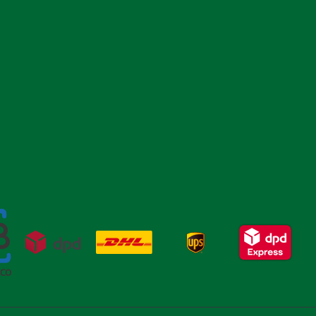
Verdauungssystem entlasten·den Magen-
Darm-Trakt bei der Regeneration
unterstützen·das Wohlbefinden verbessern