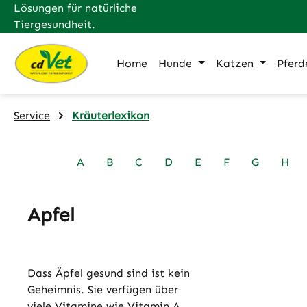
Lösungen für natürliche
m Hauptinhalt springen
Zur Suche springen
Zur Hauptnavigation springen
Tiergesundheit.
Home
Hunde
Katzen
Pferd
Service
Kräuterlexikon
A
B
C
D
E
F
G
H
Apfel
Dass Äpfel gesund sind ist kein
Geheimnis. Sie verfügen über
viele Vitamine wie Vitamin A,