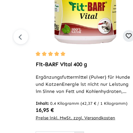
Durchschnittliche Bewertung von 5 von 5 S
Fit-BARF Vital 400 g
Ergänzungsfuttermittel (Pulver) für Hunde
und KatzenEnergie ist nicht nur Leistung
im Sinne von Fett und Kohlenhydraten,
sondern insbesondere im Sinne von
Inhalt:
0.4 Kilogramm
(42,37 € / 1 Kilogramm)
Lebensenergie. So besteht Fit-BARF Vital
Regulärer Preis:
16,95 €
zu einem bedeutenden Teil aus
Preise inkl. MwSt. zzgl. Versandkosten
Weizenkeimlingen, die in einem speziellen,
schonenden Verfahren unter 40°C