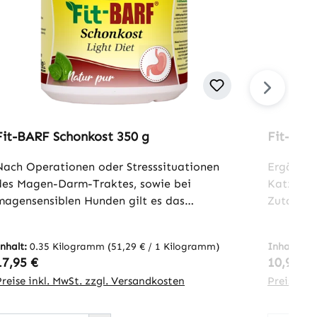
Fit-BARF Schonkost 350 g
Fit-BAR
Nach Operationen oder Stresssituationen
Ergänzun
des Magen-Darm-Traktes, sowie bei
KatzenFi
magensensiblen Hunden gilt es das
Zutaten 
Verdauungssystem zu entlasten. Die
Ernährun
Fütterung sollte dementsprechend
ermöglic
Inhalt:
0.35 Kilogramm
(51,29 € / 1 Kilogramm)
Inhalt:
0.
magenschonend gestaltet werden. Der
Vitaminen
Regulärer Preis:
Reguläre
17,95 €
10,95 €
einfachste Weg ist hierbei die leichte und
Folsäure,
Preise inkl. MwSt. zzgl. Versandkosten
Preise in
gut verdauliche Fit-BARF Schonkost.Fit-
(Polyphen
BARF Schonkost enthält sowohl
BARF Obst