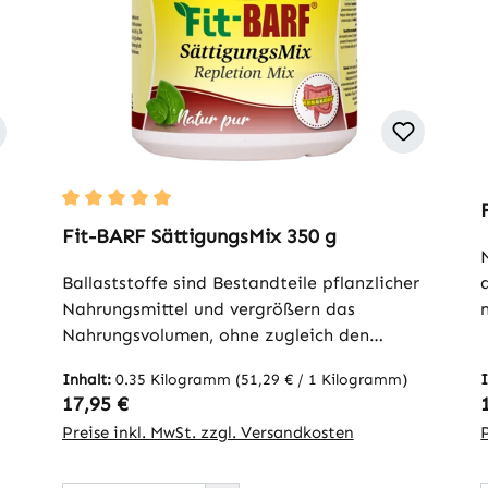
ternen
Durchschnittliche Bewertung von 5 von 5 Sternen
Fit-BARF SättigungsMix 350 g
Ballaststoffe sind Bestandteile pflanzlicher
Nahrungsmittel und vergrößern das
Nahrungsvolumen, ohne zugleich den
Energiegehalt bedeutend zu steigern.
Inhalt:
0.35 Kilogramm
(51,29 € / 1 Kilogramm)
Durch ihre hohe Quellfähigkeit wird
Regulärer Preis:
17,95 €
Flüssigkeit im Magen gebunden und ein
Preise inkl. MwSt. zzgl. Versandkosten
Sättigungsgefühl erzeugt. Ballaststoffe
verlängern die Verweildauer im Magen. Bei