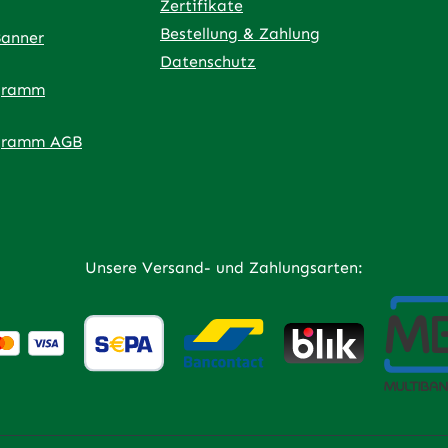
Zertifikate
Bestellung & Zahlung
Banner
Datenschutz
gramm
ner Link)
externer Link)
 neuem Tab (externer Link)
 in neuem Tab (externer Link)
 in neuem Tab (externer Link)
an – öffnet in neuem Tab (externer Link)
gramm AGB
h
Unsere Versand- und Zahlungsarten: