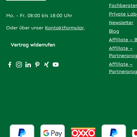
Fachberate
Private Lab
Mo. - Fr. 08:00 bis 18:00 Uhr
Newsletter
Oder über unser
Kontaktformular
.
Blog
Affiliate – 
Vertrag widerrufen
Affiliate –
Partnerpro
Besuche uns auf Facebook – öffnet in neuem Tab (exter
Schau auf Instagram vorbei – öffnet in neuem Tab (
Vernetze dich mit uns auf LinkedIn – öffnet in
Lass dich auf Pinterest inspirieren – öffnet
Vernetze dich mit uns auf Xing – öffnet
Sieh dir unsere Videos auf YouTube 
Affiliate –
Partnerpro