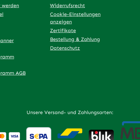
r werden
Widerrufsrecht
el
Cookie-Einstellungen
anzeigen
Zertifikate
Bestellung & Zahlung
Banner
Datenschutz
gramm
ner Link)
externer Link)
 neuem Tab (externer Link)
 in neuem Tab (externer Link)
 in neuem Tab (externer Link)
an – öffnet in neuem Tab (externer Link)
gramm AGB
Unsere Versand- und Zahlungsarten: