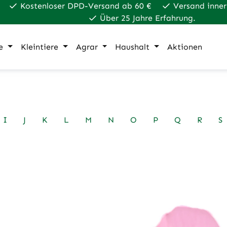
Kostenloser DPD-Versand ab 60 €
Versand inner
Über 25 Jahre Erfahrung.
e
Kleintiere
Agrar
Haushalt
Aktionen
I
J
K
L
M
N
O
P
Q
R
S