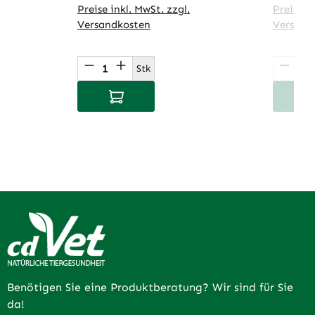
Preise inkl. MwSt. zzgl.
Preise in
Versandkosten
Versand
Produkt Anzahl: Gib den gewünsch
Produ
Stk
In den Warenkorb
I
Benötigen Sie eine Produktberatung? Wir sind für Sie
da!