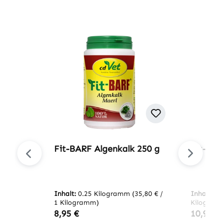
Produktgalerie überspringen
Fit-BARF Algenkalk 250 g
Fit-BA
Inhalt:
0.25 Kilogramm
(35,80 € /
Inhalt:
0
1 Kilogramm)
Kilogra
Regulärer Preis:
Regulär
8,95 €
10,95 