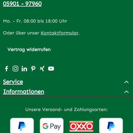
05901 - 97960
Mo. - Fr. 08:00 bis 18:00 Uhr
Oder über unser
Kontaktformular
.
Vertrag widerrufen
Besuche uns auf Facebook – öffnet in neuem Tab (extern
Schau auf Instagram vorbei – öffnet in neuem Tab (e
Vernetze dich mit uns auf LinkedIn – öffnet in n
Lass dich auf Pinterest inspirieren – öffnet 
Vernetze dich mit uns auf Xing – öffnet 
Sieh dir unsere Videos auf YouTube a
Service
Informationen
Unsere Versand- und Zahlungsarten: