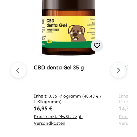
CBD denta Gel 35 g
CBD Ge
Inhalt:
0.35 Kilogramm
(48,43 € /
Inhalt:
0
1 Kilogramm)
Liter)
Regulärer Preis:
Regulär
16,95 €
14,95 
Preise inkl. MwSt. zzgl.
Preise in
Versandkosten
Versand