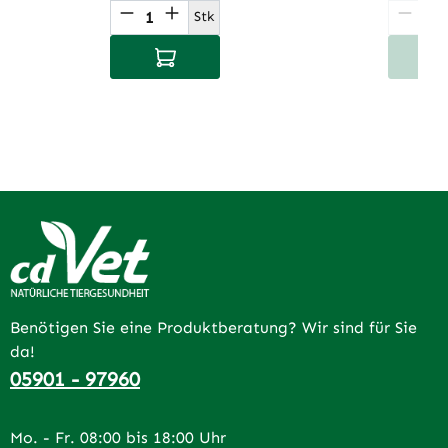
Produkt Anzahl: Gib den gewünsch
Produ
Stk
In den Warenkorb
I
Benötigen Sie eine Produktberatung? Wir sind für Sie
da!
05901 - 97960
Mo. - Fr. 08:00 bis 18:00 Uhr