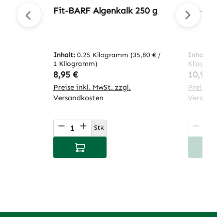
Fit-BARF Algenkalk 250 g
Fit-BA
Inhalt:
0.25 Kilogramm
(35,80 € /
Inhalt:
0
1 Kilogramm)
Kilogra
Regulärer Preis:
Regulär
8,95 €
10,95 
Preise inkl. MwSt. zzgl.
Preise in
Versandkosten
Versand
Produkt Anzahl: Gib den gewünsch
Produ
Stk
In den Warenkorb
I