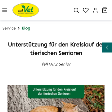
Zum Hauptinhalt springen
Du hast 0 P
Wa
Service
Blog
Unterstützung für den Kreislauf der
tierischen Senioren
feliTATZ Senior