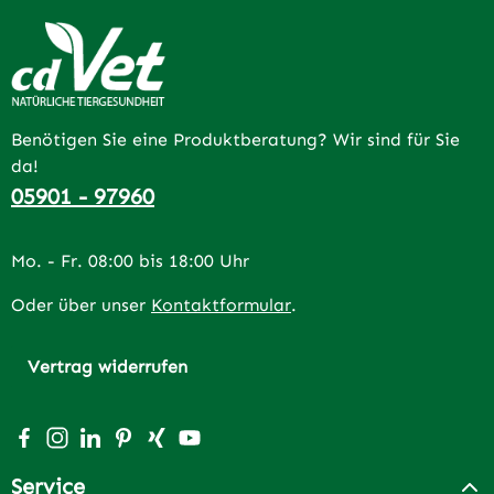
Benötigen Sie eine Produktberatung? Wir sind für Sie
da!
05901 - 97960
Mo. - Fr. 08:00 bis 18:00 Uhr
Oder über unser
Kontaktformular
.
Vertrag widerrufen
Besuche uns auf Facebook – öffnet in neuem Tab (extern
Schau auf Instagram vorbei – öffnet in neuem Tab (e
Vernetze dich mit uns auf LinkedIn – öffnet in n
Lass dich auf Pinterest inspirieren – öffnet 
Vernetze dich mit uns auf Xing – öffnet 
Sieh dir unsere Videos auf YouTube a
Service