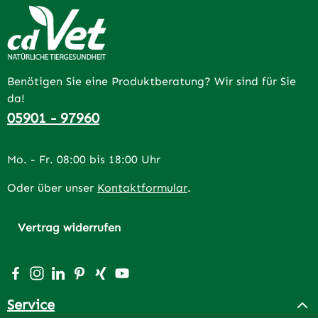
Benötigen Sie eine Produktberatung? Wir sind für Sie
da!
05901 - 97960
Mo. - Fr. 08:00 bis 18:00 Uhr
Oder über unser
Kontaktformular
.
Vertrag widerrufen
Besuche uns auf Facebook – öffnet in neuem Tab (extern
Schau auf Instagram vorbei – öffnet in neuem Tab (e
Vernetze dich mit uns auf LinkedIn – öffnet in n
Lass dich auf Pinterest inspirieren – öffnet 
Vernetze dich mit uns auf Xing – öffnet 
Sieh dir unsere Videos auf YouTube a
Service