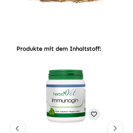
Produktgalerie überspringen
Produkte mit dem Inhaltstoff: