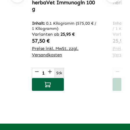
herbaVet Immunogin 100
herbaV
g
Inhalt:
0.1 Kilogramm
(575,00 € /
Inhalt:
0
1 Kilogramm)
/ 1 Kilo
Varianten ab
25,95 €
Variant
Regulärer Preis:
Regulär
57,50 €
25,95 
Preise inkl. MwSt. zzgl.
Preise in
Versandkosten
Versand
Produkt Anzahl: Gib den gewünsch
Produ
Stk
In den Warenkorb
I