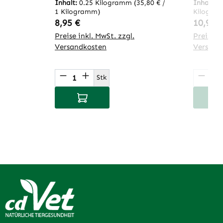
Inhalt:
0.25 Kilogramm
(35,80 € /
Inhalt:
0
1 Kilogramm)
Kilogra
Regulärer Preis:
Regulär
8,95 €
10,95 
Preise inkl. MwSt. zzgl.
Preise in
Versandkosten
Versand
Produkt Anzahl: Gib den gewünsch
Produ
Stk
In den Warenkorb
I