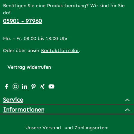
Benötigen Sie eine Produktberatung? Wir sind für Sie
da!
05901 - 97960
Mo. - Fr. 08:00 bis 18:00 Uhr
Oder über unser
Kontaktformular
.
Vertrag widerrufen
Besuche uns auf Facebook – öffnet in neuem Tab (extern
Schau auf Instagram vorbei – öffnet in neuem Tab (e
Vernetze dich mit uns auf LinkedIn – öffnet in n
Lass dich auf Pinterest inspirieren – öffnet 
Vernetze dich mit uns auf Xing – öffnet 
Sieh dir unsere Videos auf YouTube a
Service
Informationen
Unsere Versand- und Zahlungsarten: