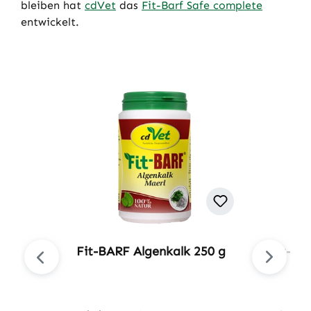
bleiben hat
cdVet
das
Fit-Barf Safe complete
entwickelt.
Produktgalerie überspringen
Fit-BARF Algenkalk 250 g
Fit-BA