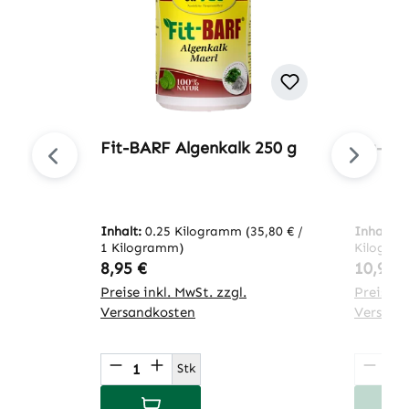
Fit-BARF Algenkalk 250 g
Fit-BA
Inhalt:
0.25 Kilogramm
(35,80 € /
Inhalt:
0
1 Kilogramm)
Kilogra
Regulärer Preis:
Regulär
8,95 €
10,95 
Preise inkl. MwSt. zzgl.
Preise in
Versandkosten
Versand
Produkt Anzahl: Gib den gewünsch
Produ
Stk
In den Warenkorb
I