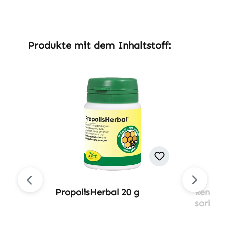
Produktgalerie überspringen
Produkte mit dem Inhaltstoff:
PropolisHerbal 20 g
RenoRE
sorbe-