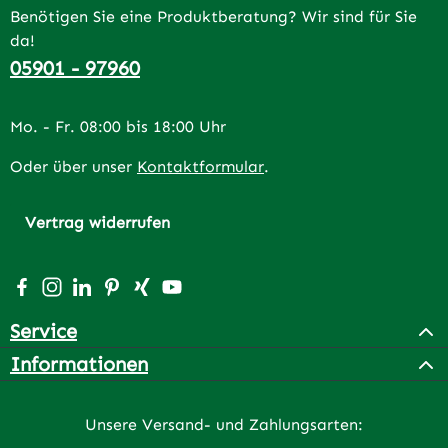
Benötigen Sie eine Produktberatung? Wir sind für Sie
da!
05901 - 97960
Mo. - Fr. 08:00 bis 18:00 Uhr
Oder über unser
Kontaktformular
.
Vertrag widerrufen
Besuche uns auf Facebook – öffnet in neuem Tab (extern
Schau auf Instagram vorbei – öffnet in neuem Tab (e
Vernetze dich mit uns auf LinkedIn – öffnet in n
Lass dich auf Pinterest inspirieren – öffnet 
Vernetze dich mit uns auf Xing – öffnet 
Sieh dir unsere Videos auf YouTube a
Service
Informationen
Unsere Versand- und Zahlungsarten: