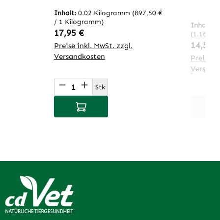
Inhalt:
0.02 Kilogramm
(897,50 €
/ 1 Kilogramm)
Inhalt:
0
Regulärer Preis:
17,95 €
(1.160,0
Regulär
14,50 
Preise inkl. MwSt. zzgl.
Versandkosten
Preise in
Versand
Produkt Anzahl: Gib den gewünsch
Stk
In den Warenkorb