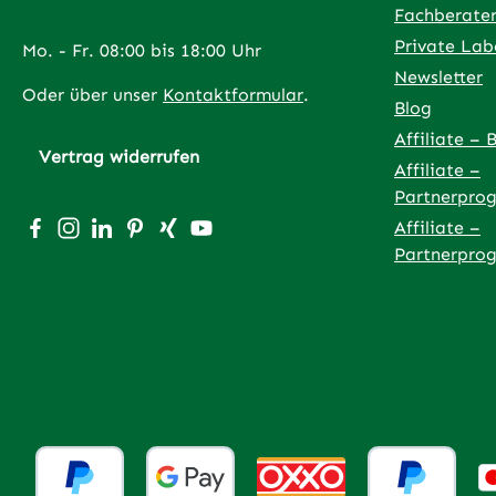
Fachberate
Private Lab
Mo. - Fr. 08:00 bis 18:00 Uhr
Newsletter
Oder über unser
Kontaktformular
.
Blog
Affiliate – 
Vertrag widerrufen
Affiliate –
Partnerpro
Besuche uns auf Facebook – öffnet in neuem Tab (exter
Schau auf Instagram vorbei – öffnet in neuem Tab (
Vernetze dich mit uns auf LinkedIn – öffnet in
Lass dich auf Pinterest inspirieren – öffnet
Vernetze dich mit uns auf Xing – öffnet
Sieh dir unsere Videos auf YouTube 
Affiliate –
Partnerpro