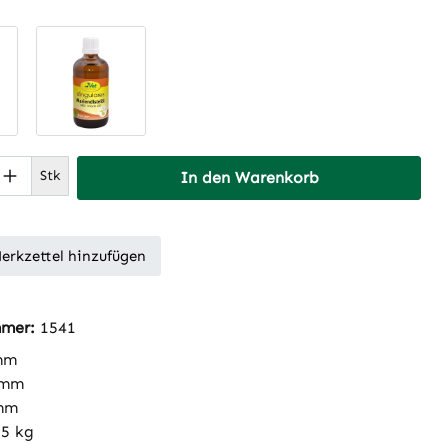
 Anzahl: Gib den gewünschten Wert ein 
Stk
In den Warenkorb
erkzettel hinzufügen
mmer:
1541
mm
 mm
mm
15 kg