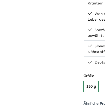
Kräutern
Wohlt
Leber des
Spezie
bewährte
Sinnvo
Nährstoff
Deutsc
auswä
Größe
150 g
Ähnliche Pr