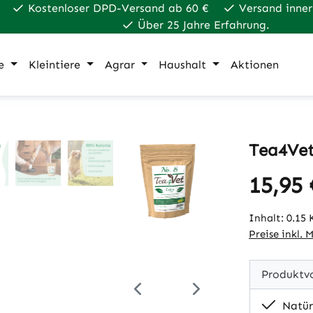
Kostenloser DPD-Versand ab 60 €
Versand inner
Über 25 Jahre Erfahrung.
e
Kleintiere
Agrar
Haushalt
Aktionen
Tea4Vet
15,95 
Regulärer Pr
Inhalt:
0.15
Preise inkl. 
Produktvo
Natür