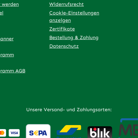
r werden
Widerrufsrecht
el
Cookie-Einstellungen
anzeigen
Zertifikate
Bestellung & Zahlung
Banner
Datenschutz
gramm
ner Link)
externer Link)
 neuem Tab (externer Link)
 in neuem Tab (externer Link)
 in neuem Tab (externer Link)
an – öffnet in neuem Tab (externer Link)
gramm AGB
Unsere Versand- und Zahlungsarten: