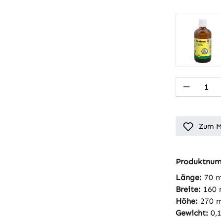
Produkt
Zum M
Produktnu
Länge:
70 
Breite:
160
Höhe:
270 
Gewicht:
0,