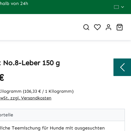
halb von 24h
Du hast 0 Pr
War
 No.8-Leber 150 g
€
eis:
 Kilogramm
(106,33 € / 1 Kilogramm)
MwSt. zzgl. Versandkosten
rteile
liche Teemischung für Hunde mit ausgesuchten