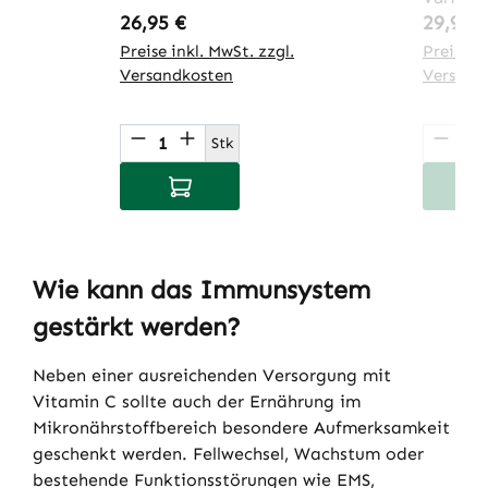
Regulärer Preis:
Regulär
26,95 €
29,95 
Preise inkl. MwSt. zzgl.
Preise in
Versandkosten
Versand
Produkt Anzahl: Gib den gewünsch
Produ
Stk
In den Warenkorb
I
Wie kann das Immunsystem
gestärkt werden?
Neben einer ausreichenden Versorgung mit
Vitamin C sollte auch der Ernährung im
Mikronährstoffbereich besondere Aufmerksamkeit
geschenkt werden. Fellwechsel, Wachstum oder
bestehende Funktionsstörungen wie EMS,