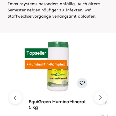
Immunsystems besonders anfällig. Auch ältere
Semester neigen häufiger zu Infekten, weil
Stoffwechselvorgänge verlangsamt ablaufen.
Produktgalerie überspringen
Topseller
+HuminoMin-Komplex
EquiGreen HuminoMineral
EquiGr
1 kg
Variant