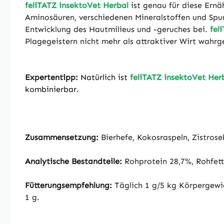
feliTATZ insektoVet Herbal
ist genau für diese Ernä
Aminosäuren, verschiedenen Mineralstoffen und Spu
Entwicklung des Hautmilieus und -geruches bei.
fel
Plagegeistern nicht mehr als attraktiver Wirt wahrg
Expertentipp:
Natürlich ist
feliTATZ insektoVet Her
kombinierbar.
Zusammensetzung:
Bierhefe, Kokosraspeln, Zistros
Analytische Bestandteile:
Rohprotein 28,7%, Rohfett
Fütterungsempfehlung:
Täglich 1 g/5 kg Körpergewic
1 g.