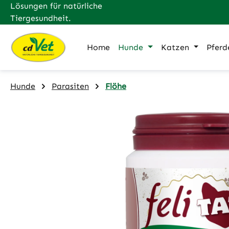
Lösungen für natürliche
m Hauptinhalt springen
Zur Suche springen
Zur Hauptnavigation springen
Tiergesundheit.
Home
Hunde
Katzen
Pferd
Hunde
Parasiten
Flöhe
Bildergalerie überspringen