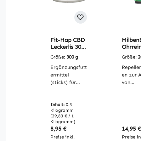
Fit-Hap CBD
Milben
Leckerlis 300
Ohrrein
g
20 ml
Größe:
300 g
Größe:
2
Ergänzungsfutt
Repelle
ermittel
en zur 
(sticks) für
von
Hunde und
Ohrmilb
PferdeSchmack
enEx
hafte Leckerlis
Inhalt:
0.3
Ohrrein
Kilogramm
aus CBD-
enthält
(29,83 € / 1
haltigem
Wirksto
Kilogramm)
PresskuchenFit
den Blä
Regulärer Preis:
Regulär
8,95 €
14,95 €
-Hap CBD
des
Preise inkl.
Preise in