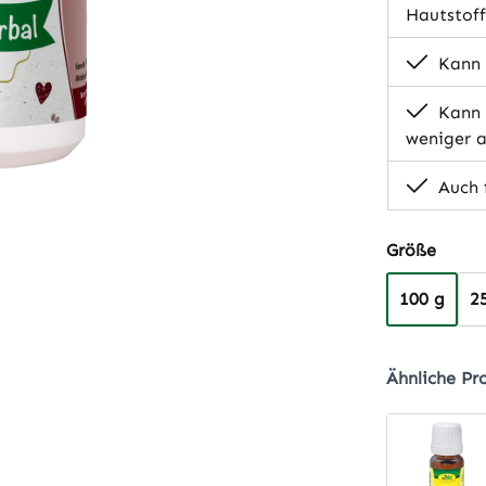
Hautstoff
Kann z
Kann 
weniger a
Auch f
auswä
Größe
100 g
2
Ähnliche Pr