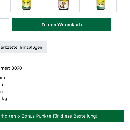
 Anzahl: Gib den gewünschten Wert ein 
In den Warenkorb
erkzettel hinzufügen
mmer:
3090
mm
mm
m
1 kg
erhalten 6 Bonus Punkte für diese Bestellung!