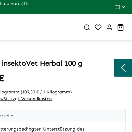
halb von 24h
Du hast 0 Pr
War
Z insektoVet Herbal 100 g
€
eis:
Kilogramm
(109,50 € / 1 Kilogramm)
MwSt. zzgl. Versandkosten
rteile
ütterungsbedingten Unterstützung des