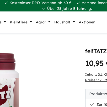
Kostenloser DPD-Versand ab 60 €
Versand inner
Über 25 Jahre Erfahrung.
e
Kleintiere
Agrar
Haushalt
Aktionen
feliTAT
10,95 
Regulärer Pr
Inhalt:
0.1 
Preise inkl. 
Produktvo
Zur f