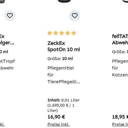
Ex
feliTA
Durchschnittliche Bewertung von 5 vo
iger
Abweh
ZeckEx
ntrat 
SpotOn 10 ml
0 ml
Größe:
Größe:
10 ml
ntTropf
Pflegem
Abwehr
Pflegemittel
für
für
Katzen
enMilb
TierePflegeöl
l zur
zur
Geruch
iger
tierspezifische
rung
Inhalt:
0.01 Liter
 den
n
gegenü
(1.690,00 € / 1
ff aus
Geruchsmaskie
Zecken
Liter)
ttern
rung
andere
er Preis:
Regulärer Preis:
Regulä
16,90 €
18,95 
gegenüber
Plageg
kl.
Preise inkl.
Preise i