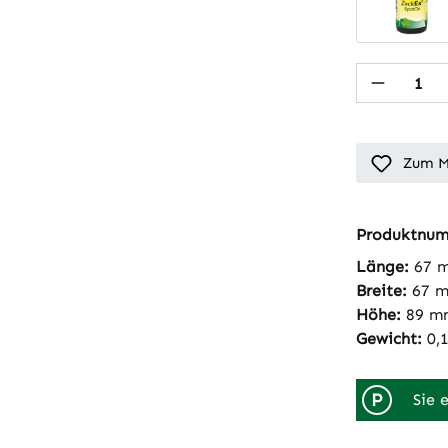
Produkt
Zum M
Produktnu
Länge:
67 
Breite:
67 
Höhe:
89 m
Gewicht:
0,
P
Sie 