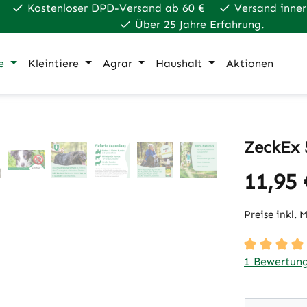
Kostenloser DPD-Versand ab 60 €
Versand inner
Über 25 Jahre Erfahrung.
e
Kleintiere
Agrar
Haushalt
Aktionen
ZeckEx 
11,95 
Regulärer Pr
Preise inkl. 
Durchschnit
1 Bewertun