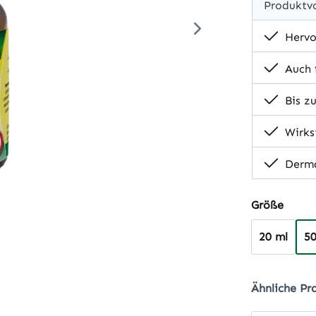
Produktvo
Hervo
Auch f
Bis zu
Wirkst
Derma
auswä
Größe
20 ml
50
Ähnliche Pr