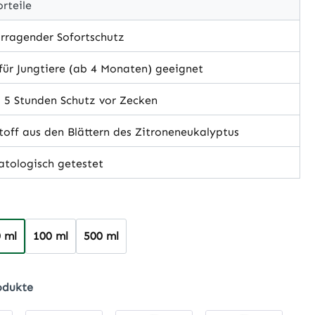
rteile
rragender Sofortschutz
ür Jungtiere (ab 4 Monaten) geeignet
 5 Stunden Schutz vor Zecken
off aus den Blättern des Zitroneneukalyptus
tologisch getestet
hlen
 ml
100 ml
500 ml
odukte