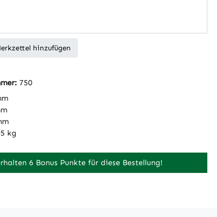
erkzettel hinzufügen
mmer:
750
mm
mm
mm
05 kg
erhalten 6 Bonus Punkte für diese Bestellung!