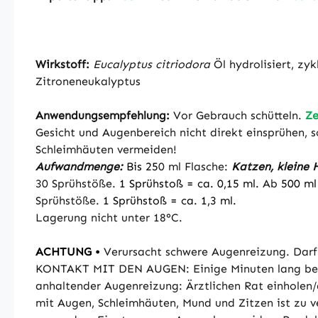
Wirkstoff:
Eucalyptus citriodora
Öl hydrolisiert, zy
Zitroneneukalyptus
Anwendungsempfehlung:
Vor Gebrauch schütteln.
Z
Gesicht und Augenbereich nicht direkt einsprühen,
Schleimhäuten vermeiden!
Aufwandmenge:
Bis 25
0 ml Flasche:
Katzen, kleine 
30 Sprühstöße.
1 Sprühstoß = ca. 0,15 ml.
Ab
500 ml
Sprühstöße.
1 Sprühstoß = ca. 1,3 ml.
Lagerung nicht unter 18°C.
ACHTUNG •
Verursacht schwere Augenreizung. Darf
KONTAKT MIT DEN AUGEN: Einige Minuten lang behut
anhaltender Augenreizung: Ärztlichen Rat einholen/
mit Augen, Schleimhäuten, Mund und Zitzen ist zu v