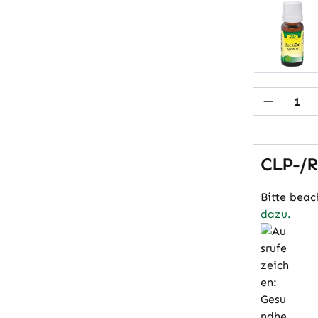
Produkt
CLP-/R
Bitte beac
dazu.