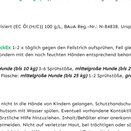
klisiert (EC Öl (H/C)) 100 g/L, BAuA Reg.-Nr.: N-84838. Urs
eckEx
1-2 x täglich gegen den Fellstrich aufsprühen, Fell g
 sondern mit den noch feuchten Händen entsprechend beha
Hunde (bis 10 kg)
3-6 Sprühstöße,
mittelgroße Hunde (bis 2
 Flasche:
mittelgroße Hunde (bis 25 kg)
1-2 Sprühstöße,
gr
 nicht in die Hände von Kindern gelangen. Schutzhandsch
sam mit Wasser spülen. Eventuell vorhandene Kontaktlins
ärztliche Hilfe hinzuziehen. Inhalt/Behälter einer anerka
ermeiden. Nicht auf verletzter Haut, bei trächtigen oder