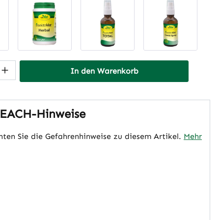
 Anzahl: Gib den gewünschten Wert ein 
In den Warenkorb
EACH-Hinweise
hten Sie die Gefahrenhinweise zu diesem Artikel.
Mehr