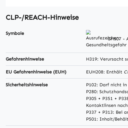
CLP-/REACH-Hinweise
Symbole
GHS07 - A
Gefahrenhinweise
H319: Verursacht 
EU Gefahrenhinweise (EUH)
EUH208: Enthält
Ci
Sicherheitshinweise
P102: Darf nicht i
P280: Schutzhandsc
P305 + P351 + P33
Kontaktlinsen nach
P337 + P313: Bei a
P501: Inhalt/Behäl