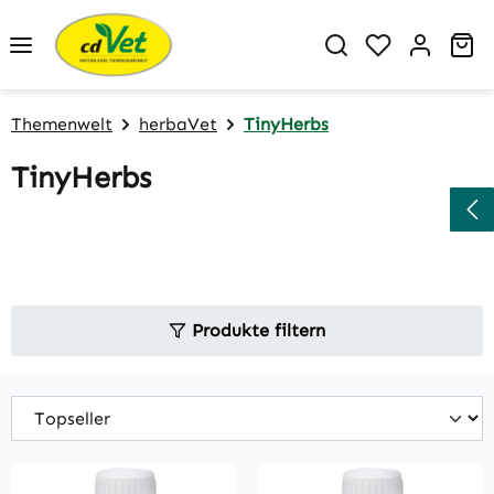
Zum Hauptinhalt springen
Du hast 0 P
Wa
Themenwelt
herbaVet
TinyHerbs
TinyHerbs
Produkte filtern