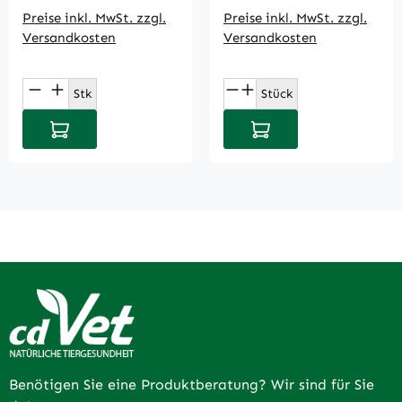
Preise inkl. MwSt. zzgl.
Preise inkl. MwSt. zzgl.
Versandkosten
Versandkosten
Produkt Anzahl: Gib den gewünschten Wert
Produkt Anzahl: Gi
Stk
Stück
In den Warenkorb
In den Warenkorb
Benötigen Sie eine Produktberatung? Wir sind für Sie