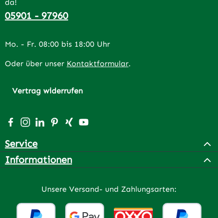
da!
05901 - 97960
Mo. - Fr. 08:00 bis 18:00 Uhr
Oder über unser
Kontaktformular
.
Vertrag widerrufen
Besuche uns auf Facebook – öffnet in neuem Tab (extern
Schau auf Instagram vorbei – öffnet in neuem Tab (e
Vernetze dich mit uns auf LinkedIn – öffnet in n
Lass dich auf Pinterest inspirieren – öffnet 
Vernetze dich mit uns auf Xing – öffnet 
Sieh dir unsere Videos auf YouTube a
Service
Informationen
Unsere Versand- und Zahlungsarten: