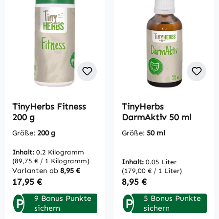
TinyHerbs Fitness
TinyHerbs
200 g
DarmAktiv 50 ml
Größe:
200 g
Größe:
50 ml
Inhalt:
0.2 Kilogramm
(89,75 € / 1 Kilogramm)
Inhalt:
0.05 Liter
Varianten ab
8,95 €
(179,00 € / 1 Liter)
Regulärer Preis:
Regulärer Preis:
17,95 €
8,95 €
9 Bonus Punkte
5 Bonus Punkte
P
P
sichern
sichern