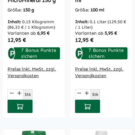
MicroMineral 150 g
ml
Größe:
150 g
Größe:
100 ml
Inhalt:
0.15 Kilogramm
Inhalt:
0.1 Liter
(129,50 €
(86,33 € / 1 Kilogramm)
/ 1 Liter)
Varianten ab
6,95 €
Varianten ab
5,95 €
Regulärer Preis:
Regulärer Preis:
12,95 €
12,95 €
7 Bonus Punkte
7 Bonus Punkte
P
P
sichern
sichern
Preise inkl. MwSt. zzgl.
Preise inkl. MwSt. zzgl.
Versandkosten
Versandkosten
Produkt Anzahl: Gib den gewünschten Wert
Produkt Anzahl: Gi
Stk
Stk
In den Warenkorb
In den Warenkorb