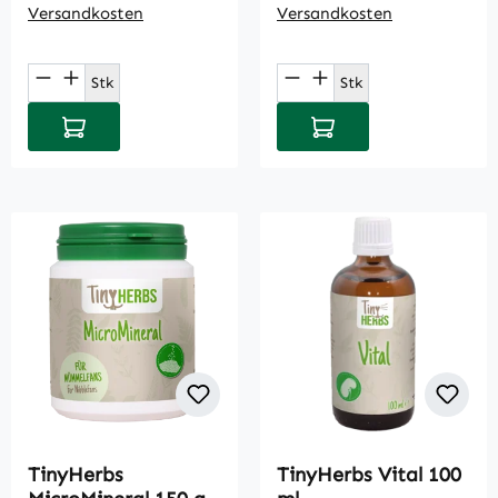
Versandkosten
Versandkosten
Produkt Anzahl: Gib den gewünschten Wert
Produkt Anzahl: Gi
Stk
Stk
In den Warenkorb
In den Warenkorb
TinyHerbs
TinyHerbs Vital 100