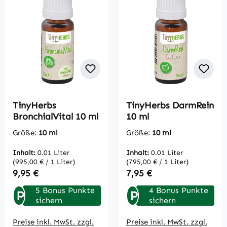
TinyHerbs
TinyHerbs DarmRein
BronchialVital 10 ml
10 ml
Größe:
10 ml
Größe:
10 ml
Inhalt:
0.01 Liter
Inhalt:
0.01 Liter
(995,00 € / 1 Liter)
(795,00 € / 1 Liter)
Regulärer Preis:
Regulärer Preis:
9,95 €
7,95 €
5 Bonus Punkte
4 Bonus Punkte
P
P
sichern
sichern
Preise inkl. MwSt. zzgl.
Preise inkl. MwSt. zzgl.