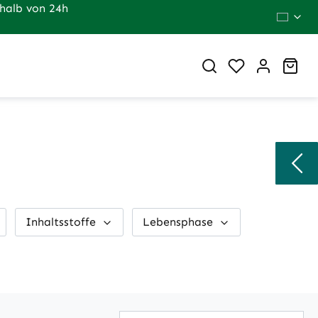
halb von 24h
Du hast 0 Pr
War
Inhaltsstoffe
Lebensphase