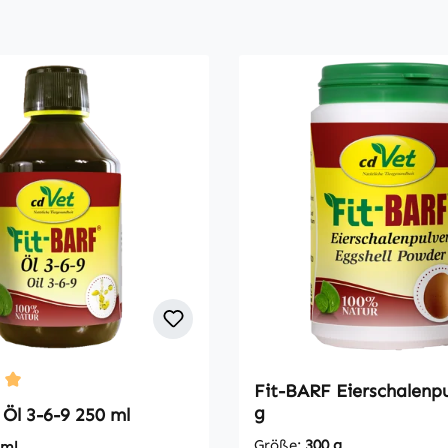
Fit-BARF Eierschalenpu
ttliche Bewertung von 5 von 5 Sternen
g
Öl 3-6-9 250 ml
Größe:
300 g
 ml