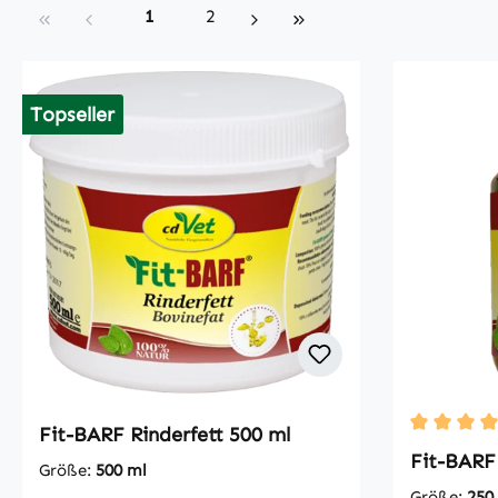
Seite
Seite
1
2
Topseller
Fit-BARF Rinderfett 500 ml
Durchschni
Fit-BARF 
Größe:
500 ml
Größe:
250