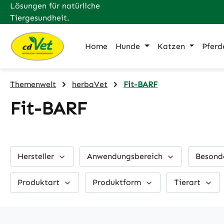
Lösungen für natürliche
m Hauptinhalt springen
Zur Suche springen
Zur Hauptnavigation springen
Tiergesundheit.
Home
Hunde
Katzen
Pferd
Themenwelt
herbaVet
Fit-BARF
Fit-BARF
Hersteller
Anwendungsbereich
Besond
Produktart
Produktform
Tierart